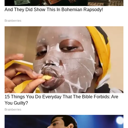
Image Credit :
Pinterest
स्लीवलेस वी नेक मिरर वर्क ब्लाउज
स्लीवलेस वी नेक ब्लाउज डिजाइन शादी या फेस्टिवल
जैसे मौकों पर बेस्ट। इसमें बारीक कढ़ाई और राउंड मिरर
वर्क मिलकर एक क्लासिक और रिच फील देते हैं, जो हर
उम्र की महिलाओं पर बेहद खूबसूरत लगता है और रॉयल
अपील बढ़ाता है।
इसे भी पढ़ें:
20 से 50 साल का फैशन फिक्स, बनवाएं
मीडियम साइज 6 गोल्ड स्टड इयररिंग
6
6