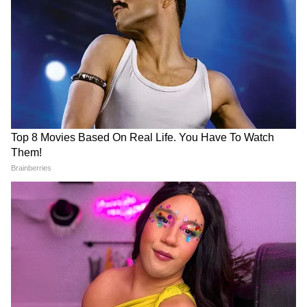
Image Credit :
Pinterest
मिरर वर्क ब्रालेट ब्लाउज
डीप V-नेक ब्रालेट मिरर ब्लाउज बोल्ड और ग्लैमरस
स्टाइल, खासकर फंक्शन और पार्टी के लिए ट्रेंडिंग। इसका
डिज़ाइन फिगर को हाइलाइट करता है और इसे खास तौर
पर रात की पार्टियों और रिसेप्शन लुक के लिए पसंद किया
जाता है।
और पढ़ें:
संस्कारी बहू से लेकर मॉडर्न बेब्स, ट्राई करें
भूमि पेडनेकर सी साड़ी स्टाइलिंग
LATEST VIDEOS