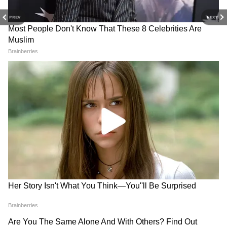
PREV
NEXT
Image Credit :
Pinterest
येलो स्क्वायर शेप मिरर वर्क ब्लाउज
हाफ स्लीव्स में डीप नेक ब्लाउज डिजाइन मॉडर्न बहूरानी
को खूब पसंद आते हैं। इस में राउंड और स्क्वायर शेप
मिरर का वर्क है। डीप नेकलाइन की वजह से यह क्लीवेज
फ्लॉन्ट
4
6