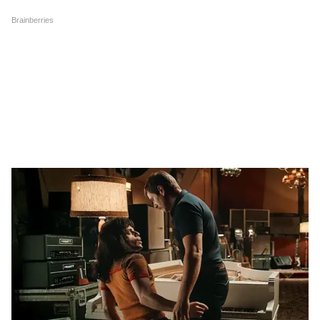
Image Credit :
Pinterest
ऑफ-शोल्डर मिरर ब्लाउज
वेस्टर्न और ट्रेडिशनल का फ्यूजन, यंग गर्ल्स के बीच काफी
पॉपुलर। यह डिजाइन फेस्टिव और पार्टी लुक में ग्लैमर
जोड़ता है और फोटोशूट के लिए भी बेहतरीन ऑप्शन माना
जाता है। लहंगा या फिर स्कर्ट के साथ आप इस तरह के
ऑफ शोल्डर मिरर वर्क ब्लाउज जोड़ सकती हैं।
5
6