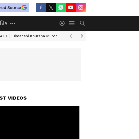
red Source
ोतिष
NATO
Himanshi Khurana Murder
Mathura Murder Case
Assam Flood D
ST VIDEOS