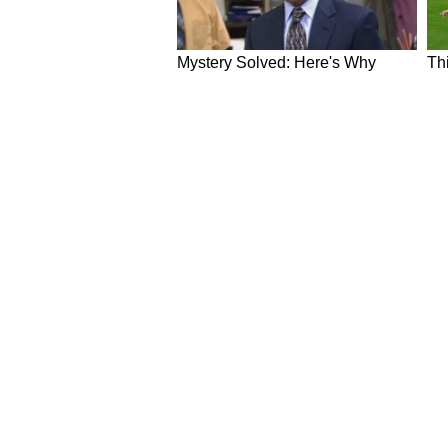
NEWS
Hindi News
Latest News in Hindi
World Ne