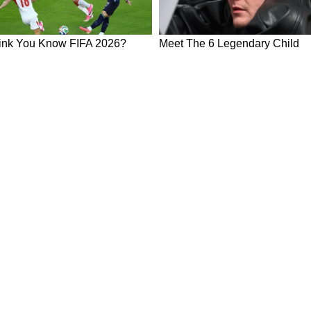
ws in Hindi
Breaking News in Hindi
Technology News in Hindi
Auto News 