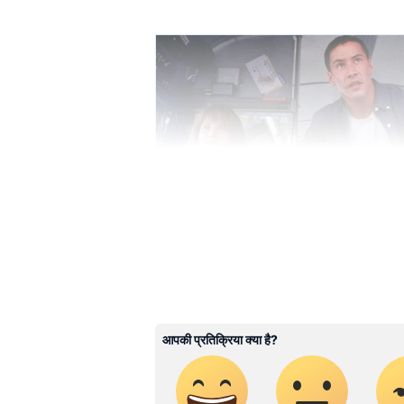
Lifestyle articles & tips in Hindi
articles, Relationship tips, He
बोनसाई पेड़ों को उनकी दुर्लभता और उ
at Asianet News Hindi.
है। हालांकि उनमें असाधारण लकड़ी की ग
प्रतीक हैं। जैसे-जैसे वे परिपक्व होते है
ABOUT THE AUTHOR
परिपक्वता उनकी शाखाओं के जटिल पैटर्
Shivangi Chauhan
बढ़ाती है।
SC
शिवांगी चौहान। 2016 से पत्रकारिता की 
से जुड़ीं। राइटिंग स्किल में खासतौर पर लाइफस
समय और श्रम है बोन्साई पेड़ों की बढ
लिखने में दिलचस्पी। इससे पहले टाइम्स 
हुए इनके पास डिजिटल मीडिया, टीवी न्यूज