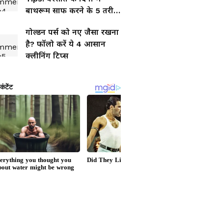
बाथरूम साफ करने के 5 तरीके,
चमकेगा नए जैसा और बदबू की
गोल्डन पर्स को नए जैसा रखना
होगी छुट्टी
है? फॉलो करें ये 4 आसान
क्लीनिंग टिप्स