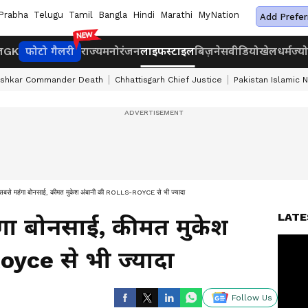
Prabha
Telugu
Tamil
Bangla
Hindi
Marathi
MyNation
Add Prefer
ज
GK
फोटो गैलरी
राज्य
मनोरंजन
लाइफस्टाइल
बिज़नेस
वीडियो
खेल
धर्म
ज्य
ashkar Commander Death
Chhattisgarh Chief Justice
Pakistan Islamic 
 सबसे महंगा बोनसाई, कीमत मुकेश अंबानी की ROLLS-ROYCE से भी ज्यादा
LATE
ंगा बोनसाई, कीमत मुकेश
oyce से भी ज्यादा
Follow Us