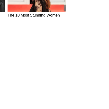
in Hindi
Today News in Hindi