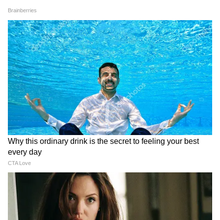
ये भी पढ़ें-
Karonda Chutney Recipe: धनिया-
पुदीना नहीं बारिश में बनाएं स्वादिष्ट करौंदे की चटनी, 5
मिनट में होगी रेडी
4
5
Image Credit :
Pinterest
ऐसे तैयार करें हवाई सलाद
अब सभी कटी हुई सब्जियां, अनानास के टुकड़े और स्वीट