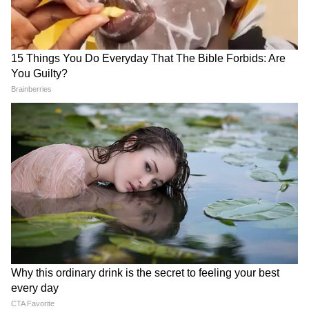
Image Credit :
Pinterest
जरूरी सामग्री तैयार करें
वेजिटेबल हवाई सलाद बनाने के लिए 1 कप बारीक कटी
पत्तागोभी, 1 गाजर (कद्दूकस की हुई), 1 खीरा, 1 शिमला
मिर्च, आधा कप स्वीट कॉर्न (उबला हुआ), आधा कप
अनानास के छोटे टुकड़े, 1 छोटा प्याज, थोड़ा हरा धनिया
और सलाद पत्ते लें। ड्रेसिंग के लिए 2 चम्मच मेयोनीज, 1
चम्मच फ्रेश क्रीम या दही, 1 चम्मच नींबू का रस,
स्वादानुसार काली मिर्च, नमक और थोड़ा-सा शहद या
चीनी रखें।