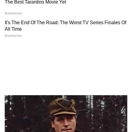
सर्व करें। ऊपर से अनार के दाने, भुने हुए तिल, क्रश्ड
पीनट्स या अखरोट डालने से इसका स्वाद और क्रंच दोनों
बढ़ जाते हैं। अगर आप इसे बच्चों के लिए बना रहे हैं, तो
इसमें सेब, अंगूर या थोड़े से चीज क्यूब्स भी मिला सकते
हैं। यह हेल्दी, रंग-बिरंगा और स्वादिष्ट सलाद पूरे परिवार
को जरूर पसंद आएगा।
ये भी पढ़ें-
Crispy Air Fryer Recipes: तेल से दूरी,
स्वाद से नहीं! एयर फ्रायर में ट्राई करें 5 क्रंची रेसिपी
LATEST VIDEOS