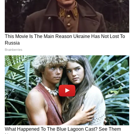
ABOUT THE AUTHOR
Bimla Kumari
BK
बिमला कुमारी। मीडिया में 7 साल से ज्यादा का अनुभव। दिसंबर 2024
से एशियानेट न्यूज हिंदी से जुड़कर काम कर रही हैं। पत्रकारिता में मास्टर्स
की डिग्री। लाइफ-स्टाइल, एजुकेशन, धर्म-कर्म के अलावा, राजनीतिक और
क्राइम के मुद्दों पर लिखने का अनुभव है। पूर्व में प्रभात खबर के डिजिटल
खाना समाचार
विंग में ये काम कर चुकी हैं।
जीवनशैली समाचार (Jeevanshaili Samachar)
Follow Us
Lifestyle News in Hindi (लाइफ स्टाइल न्यूज़): Read
latest lifestyle news in Hindi, Fashion news
in Hindi, Beauty tips, Relationship advice,
Health tips, Travel news in Hindi online at