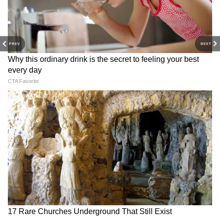
3
5
PREV
NEXT
Image Credit :
Pinterest
ड्रेसिंग तैयार करने का आसान तरीका
एक बड़े बाउल में मेयोनीज, दही या फ्रेश क्रीम, नींबू का
रस, काली मिर्च, नमक और शहद डालकर अच्छी तरह फेंट
लें। ड्रेसिंग का स्वाद हल्का मीठा और हल्का खट्टा होना
चाहिए। अगर आप इसे ज्यादा हेल्दी बनाना चाहते हैं, तो
मेयोनीज की जगह ग्रीक योगर्ट या सिर्फ ताजा दही का भी
इस्तेमाल कर सकते हैं।