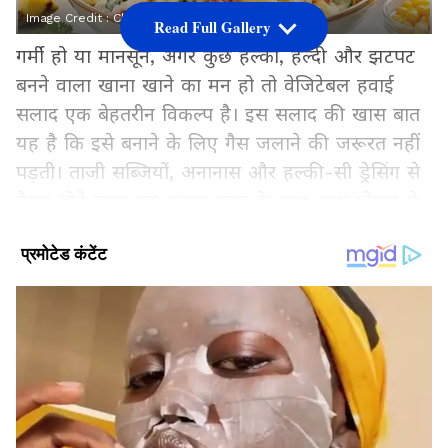
Image Credit :
Chatgpt
Read Full Gallery
गर्मी हो या मानसून, अगर कुछ हल्का, हेल्दी और झटपट
बनने वाला खाना खाने का मन हो तो वेजिटेबल हवाई
सलाद एक बेहतरीन विकल्प है। इस सलाद की खास बात
यह है कि इसे बनाने के लिए गैस जलाने की जरूरत नहीं
पड़ती। ताजी सब्जियों, अनानास और हल्की-सी ड्रेसिंग से
तैयार होने वाला यह सलाद स्वाद के साथ-साथ पोषण से
भी भरपूर होता है। इसे आप लंच, डिनर, पार्टी स्टार्टर या
शाम के हेल्दी स्नैक के रूप में आसानी से सर्व कर सकते
हैं।
Add Asianetnews Hindi as a Preferred
Source
2
5