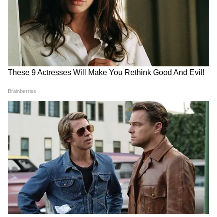
कॉर्न को एक बड़े बाउल में डालें। तैयार ड्रेसिंग को ऊपर से
डालकर हल्के हाथों से अच्छी तरह मिलाएं, ताकि सभी
सब्जियों पर ड्रेसिंग की अच्छी कोटिंग हो जाए। अब इसे
10-15 मिनट के लिए फ्रिज में रख दें। ठंडा होने के बाद
इसका स्वाद और भी शानदार हो जाता है।
5
5
Image Credit :
Pinterest
सर्व करने का तरीका और टिप्स
ठंडा-ठंडा वेजिटेबल हवाई सलाद सलाद पत्तों पर सजाकर