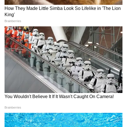
आरक्षण में आय-आधारित कोटे का
मोहन भागवत ने शिक्षा पर 6% बजट
केंद्र ने किया विरोध, SC में दिया
का किया समर्थन, सामाजिक
जवाब
भागीदारी पर जोर
LATEST VIDEOS
Modi in IIT Delhi: '1 लाख करोड़..अंग्रेजी में
बोलूं', देश के युवाओं को Modi ने दिया बहुत बड़ा
टास्क
देर रात Rishabh Pant की इस शिकायत पर
CM Pushkar Dhami की पहली प्रतिक्रिया