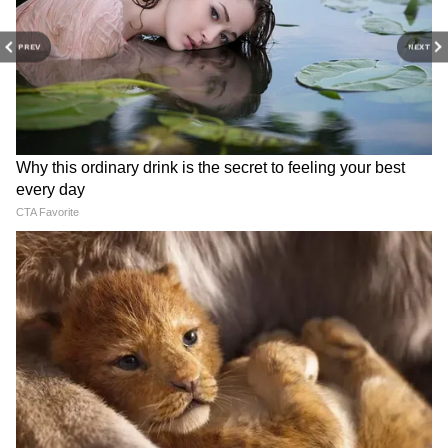
RECOMMENDED STORIES
PREV
NEXT
यह भी पढ़ें
संयुक्त विपक्ष का नाम अब INDIA, 2024 लोकसभा
चुनाव में NDA vs INDIA का मुकाबला फिक्स, जानें
महागठबंधन की फुल मीनिंग
शिवसेना विवाद: SC ने पूछा- क्या
Gen Z ईमानदार है, सिस्टम सुधार
राजनीतिक दलों को भी लोकतांत्रिक
के लिए आंदोलन हो: RSS चीफ
होना चाहिए?
मोहन भागवत