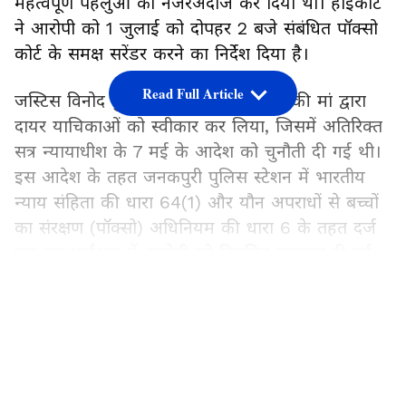
महत्वपूर्ण पहलुओं को नजरअंदाज कर दिया था। हाईकोर्ट
ने आरोपी को 1 जुलाई को दोपहर 2 बजे संबंधित पॉक्सो
कोर्ट के समक्ष सरेंडर करने का निर्देश दिया है।
Read Full Article
जस्टिस विनोद कुमार ने राज्य और पीड़िता की मां द्वारा
दायर याचिकाओं को स्वीकार कर लिया, जिसमें अतिरिक्त
सत्र न्यायाधीश के 7 मई के आदेश को चुनौती दी गई थी।
इस आदेश के तहत जनकपुरी पुलिस स्टेशन में भारतीय
न्याय संहिता की धारा 64(1) और यौन अपराधों से बच्चों
का संरक्षण (पॉक्सो) अधिनियम की धारा 6 के तहत दर्ज
एक एफआईआर में आरोपी को नियमित जमानत दी गई
थी।
LATEST VIDEOS
निचली अदालत के फैसले में खामियां
हाईकोर्ट ने पाया कि निचली अदालत ने आरोपी की