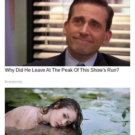
DOWNLOAD APP
कोर्ट ने कहा कि तीन साल की पीड़िता ने घटना के दिन
अपनी मां से स्कूल में एक व्यक्ति द्वारा कथित रूप से छूने
National News (नेशनल न्यूज़) - Get latest India
के बाद अपने निजी अंगों में दर्द की शिकायत की थी।
News (राष्ट्रीय समाचार) and breaking Hindi News
हालांकि उसने शुरुआत में आरोपी का नाम नहीं लिया था,
headlines from India on Asianet News Hindi.
लेकिन बाद में उसने पुलिस के सामने उसकी पहचान की
और उस जगह की भी निशानदेही की जहां कथित घटना
हुई थी। कोर्ट ने कहा कि इस स्तर पर रिकॉर्ड में ऐसा कुछ
भी नहीं है जिससे यह पता चले कि बच्चे या उसके माता-
पिता के पास आरोपी को झूठा फंसाने का कोई मकसद था।