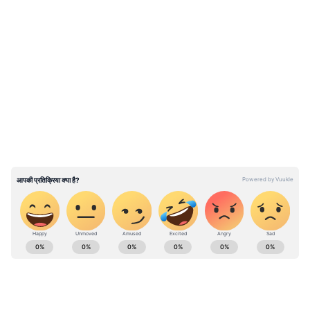
शिरसाट ने उद्धव गुट पर साधा निशाना
LATEST VIDEOS
शिरसाट ने कहा, "आज विधान परिषद के उपसभापति पद
के लिए आवेदन दाखिल करने का समय था। इसके लिए
मुख्यमंत्री देवेंद्र फडणवीस, उपमुख्यमंत्री एकनाथ शिंदे,
उपमुख्यमंत्री अजित पवार, नीलम गोर्हे और हम सभी
मौजूद थे। हर कोई उत्सुक था कि आज किसका फॉर्म भरा
जाएगा। लेकिन एकनाथ शिंदे साहब ने एक बार फिर
यूबीटी पर 'ऑपरेशन' किया और उपसभापति पद के लिए
हमने सचिन अहीर का आवेदन दाखिल किया है।"
ABOUT THE AUTHOR
Asianet News Hindi Central
AN
Follow Us