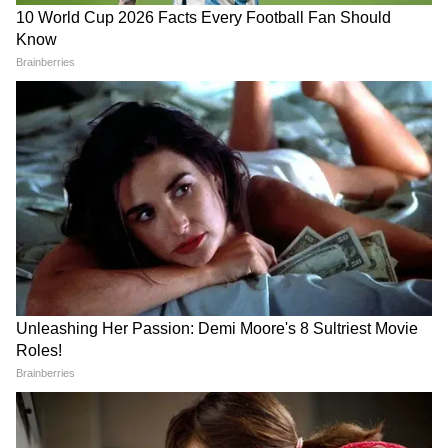
चीन की चाल पर भारत की तगड़ी
ख़ामोश घर, बंद दरवाज़े और महिला
सर्जिकल स्ट्राइक! सर्वे ऑफ इंडिया ने
का कंकाल! बेंगलुरु में सालभर बाद
नक्शे पर उकेरा अरुणाचल का सच!
खुला राज, पड़ोसियों को भी भनक
नहीं
LATEST VIDEOS
Modi in IIT Delhi: '1 लाख करोड़..अंग्रेजी में
बोलूं', देश के युवाओं को Modi ने दिया बहुत बड़ा
टास्क
देर रात Rishabh Pant की इस शिकायत पर
CM Pushkar Dhami की पहली प्रतिक्रिया