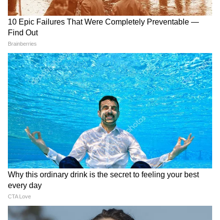
रायपुर की छात्राओं ने BRICS में
राम मंदिर चंदा चोरी, छात्र प्रदर्शन पर
किया कमाल, 'स्पंज सिटी' से जीता
विपक्ष का हंगामा, शाह से मांगा
दिल
जवाब
LATEST VIDEOS
Atiq Ahmed के बेटे की मौत पर घर पहुंचे
Akhilesh Yadav के विधायक, जमकर हो रही
फजीहत!
समुद्र की तरह क्यों हिल रहा था मोरबी के कुएं का
पानी? खुल गया सबसे बड़ा राज