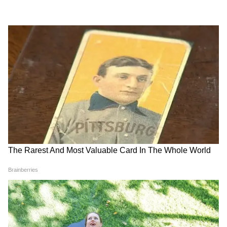
गोबर से पैसा कमाने का सुनहरा
शिवसेना पार्षद रमेश म्हात्रे को मिली
मौका! सरकार खुद खरीदेगी गैस, 10
जमानत, लेकिन महाराष्ट्र में एंट्री पर
साल तक रहेगा तय दाम
रोक
LATEST VIDEOS
Atiq Ahmed के बेटे की मौत पर घर पहुंचे
Akhilesh Yadav के विधायक, जमकर हो रही
फजीहत!
समुद्र की तरह क्यों हिल रहा था मोरबी के कुएं का
पानी? खुल गया सबसे बड़ा राज