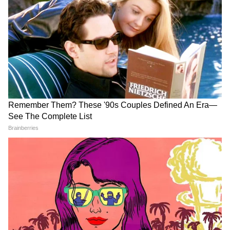
LATEST VIDEOS
जंतर-मंतर वाले Mohammad Junaid पहुंच
गए Jharkhand, सुनिए क्या कहा...
सड़क हादसे में Atiq Ahmed के बेटे अबान
अहमद की दर्दनाक मौत। Atiq Ahmed Son
Abaan Ahmed Death