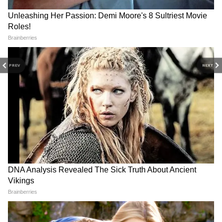
PREV
NEXT
पूर्व CM के कामराज की 124वीं
कौन है नीतीश कौशल? FBI की
जयंती, CM विजय और PM मोदी ने
'मोस्ट वांटेड' लिस्ट में वो भारतीय,
अर्पित की श्रद्धांजलि
जिसके हैं इस खास गैंग से कनेक्शन!