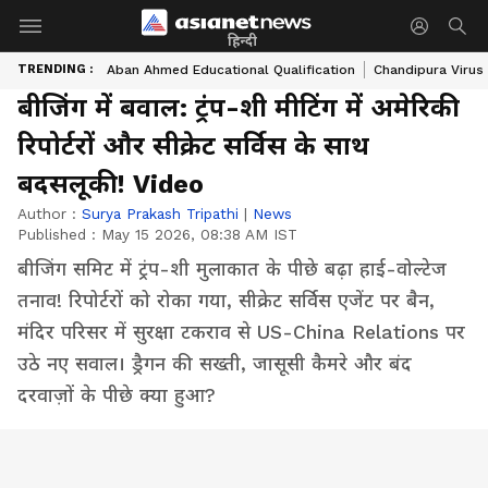
हिन्दी
TRENDING :
Aban Ahmed Educational Qualification
Chandipura Virus
बीजिंग में बवाल: ट्रंप-शी मीटिंग में अमेरिकी
रिपोर्टरों और सीक्रेट सर्विस के साथ
बदसलूकी! Video
Author :
Surya Prakash Tripathi
|
News
Published :
May 15 2026, 08:38 AM IST
बीजिंग समिट में ट्रंप-शी मुलाकात के पीछे बढ़ा हाई-वोल्टेज
तनाव! रिपोर्टरों को रोका गया, सीक्रेट सर्विस एजेंट पर बैन,
मंदिर परिसर में सुरक्षा टकराव से US-China Relations पर
उठे नए सवाल। ड्रैगन की सख्ती, जासूसी कैमरे और बंद
दरवाज़ों के पीछे क्या हुआ?