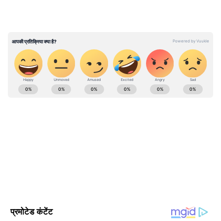
ABOUT THE AUTHOR
Akshansh Kulshreshtha
AK
अक्षांश कुलश्रेष्ठ। पत्रकार के क्षेत्र में 4 साल से ज्यादा का अनुभव। दिसंबर
2024 से एशियानेट न्यूज हिंदी के साथ जुड़कर ये हाइपर लोकल, ट्रेन्डिंग,
पॉलिटिक्स, क्राइम, हेल्थ और यूटिलिटी की खबरों पर काम कर रहे हैं।
इन्होंने लखनऊ विश्वविद्यालय से पत्रकारिता और जनसंचार की डिग्री ली हुई
विश्व समाचार
है। इनके पास डिजिटल मीडिया मार्केटिंग एक्जीक्यूटिव, सोशल मीडिया
विश्व राजनीति
चीन
मार्केटिंग, ऑनलाइन ब्रांडिंग और कंटेंट प्रमोशन का भी अनुभव है।
Follow Us