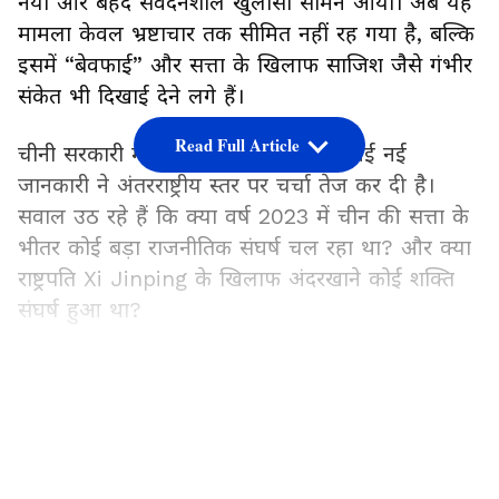
नया और बेहद संवेदनशील खुलासा सामने आया। अब यह
मामला केवल भ्रष्टाचार तक सीमित नहीं रह गया है, बल्कि
इसमें “बेवफाई” और सत्ता के खिलाफ साजिश जैसे गंभीर
संकेत भी दिखाई देने लगे हैं।
Read Full Article
चीनी सरकारी मीडिया की ओर से सामने आई नई
जानकारी ने अंतरराष्ट्रीय स्तर पर चर्चा तेज कर दी है।
सवाल उठ रहे हैं कि क्या वर्ष 2023 में चीन की सत्ता के
भीतर कोई बड़ा राजनीतिक संघर्ष चल रहा था? और क्या
राष्ट्रपति Xi Jinping के खिलाफ अंदरखाने कोई शक्ति
संघर्ष हुआ था?
यह भी पढ़ें:
बाली के बंदरों से पंगा पड़ा महंगा! भारतीय
LATEST VIDEOS
महिला का चश्मा लेकर भागा, वीडियो वायरल