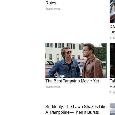
विरासत
गोद लेना
अब इन मामलों में धर्म या समुदाय के
कानूनी ढांचा लागू होगा।
कैसे तैयार हुआ यह कानून?
गुजरात में UCC को लागू करने के लिए
सुप्रीम कोर्ट की रिटायर्ड जज Ranjan
इस कमेटी ने:
राज्य के अलग-अलग जिलों का दौरा 