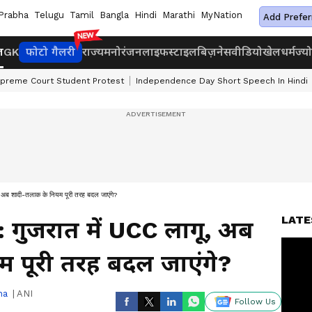
Prabha
Telugu
Tamil
Bangla
Hindi
Marathi
MyNation
Add Prefer
ज
GK
फोटो गैलरी
राज्य
मनोरंजन
लाइफस्टाइल
बिज़नेस
वीडियो
खेल
धर्म
ज्य
preme Court Student Protest
Independence Day Short Speech In Hindi
 शादी-तलाक के नियम पूरी तरह बदल जाएंगे?
LATE
 गुजरात में UCC लागू, अब
 पूरी तरह बदल जाएंगे?
ha
|
ANI
Follow Us