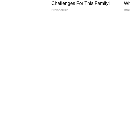
कानून व्यवस्था सरल होगी
विकास का माहौल बेहतर बनेगा
गुजरात अब इस कानून को लागू करने वाल
यह मुद्दा राष्ट्रीय स्तर पर और चर्चा में र
UCC को लेकर देश में लंबे समय से बहस
साफ है कि सरकार इसे धीरे-धीरे बड़े स्त
यह फैसला जहां एक ओर समानता की बा
राजनीतिक असर को लेकर चर्चा अभी जा
यह भी पढ़ें:
पाक-नेपाल रूट से दिल्ली पहु
किया भंडाफोड़
NEWS