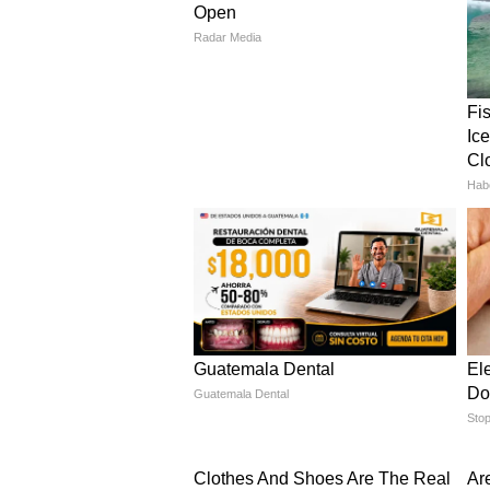
लोगों से राय ली
व्यापक चर्चा के बाद रिपोर्ट तैयार की
इसके आधार पर ही UCC बिल का ड्राफ्
महिलाओं पर खास फोकस
सीएम Bhupendra Patel ने खास तौर पर
कि यह कानून सभी धर्मों और जातियों
और सुरक्षा दोनों मजबूत होंगी।
क्या है आगे का असर?
सरकार का मानना है कि UCC लागू होने 
समाज में समानता बढ़ेगी
विवाद कम होंगे