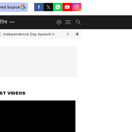
red Source
ोतिष
Independence Day Speech In Hindi
Air India Turbulence
Railway Ne
ST VIDEOS