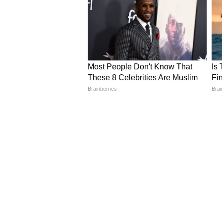
भारत और पाकिस्तान के युद्धपोतों का ए
यह हिंद महासागर में चल रही उस व्याप
महत्वपूर्ण खिलाड़ी है।
हालांकि दोनों देशों की यात्राओं को आ
लेकिन रक्षा विशेषज्ञ मानते हैं कि इससे 
वैश्विक शक्ति संतुलन का सबसे महत्वपूर्
यह भी पढ़ें:
Monsoon 2026: मानसून सि
धड़कन है