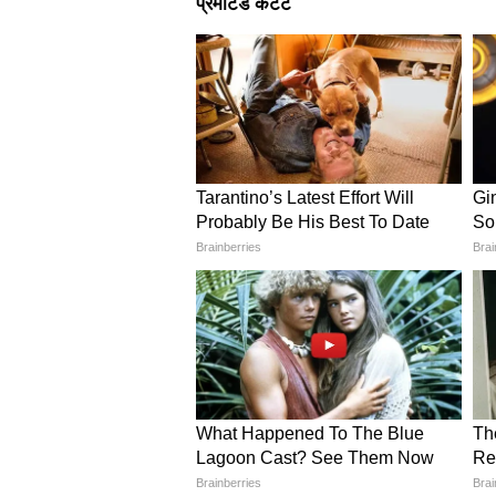
नौसेना की सबसे महत्वपूर्ण नई क्षमताओं म
लंबी दूरी की क्रूज मिसाइलें दागने क
जाती है।
पाकिस्तान ने आधिकारिक तौर पर इस यात
हालांकि विश्लेषकों का मानना है कि हिं
के संदर्भ में इस यात्रा को व्यापक रणनी
भारत क्यों रहता है सतर्क?
भारत लंबे समय से श्रीलंका के बंदरगाहो
इसके पीछे सबसे बड़ा कारण हिंद महासागर 
पाकिस्तान के ग्वादर बंदरगाह, श्रीलंका 
क्षेत्र में अपना प्रभाव बढ़ाया है। भार
के रूप में देखता है, जिसके तहत चीन ह
रहा है। ऐसे में जब चीन निर्मित पनडुब्ब
नजर बनाए रखता है।