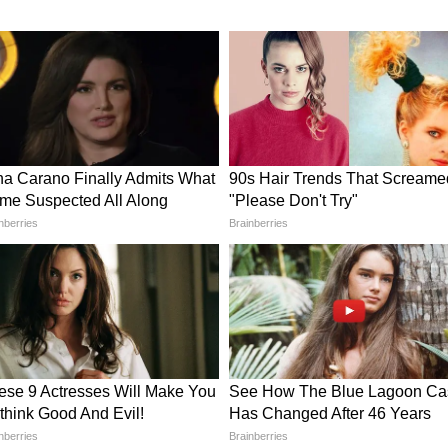
ें गिना जाता है। रक्षा विशेषज्ञों के अनुसार यह पनडुब्बी
ी क्षमता रखती है, जिससे इसकी सामरिक अहमियत और बढ़
्रा को "सद्भावना दौरा" और रसद आपूर्ति मिशन बताया है।
द महासागर में चीन-पाकिस्तान की बढ़ती नौसैनिक साझेदारी
तिक दृष्टिकोण से भी देखा जाना चाहिए।
ं पर चीनी सैन्य गतिविधियों को लेकर संवेदनशील रहा है।
में चीन की बढ़ती मौजूदगी है। बीते वर्षों में चीन ने
के हम्बनटोटा पोर्ट और अन्य समुद्री परियोजनाओं के जरिए
तीय रणनीतिक समुदाय इसे अक्सर "स्ट्रिंग ऑफ पर्ल्स" रणनीति
िंद महासागर में रणनीतिक ठिकानों का नेटवर्क विकसित कर
ी श्रीलंका पहुंचती है, तो भारत स्वाभाविक रूप से उस पर