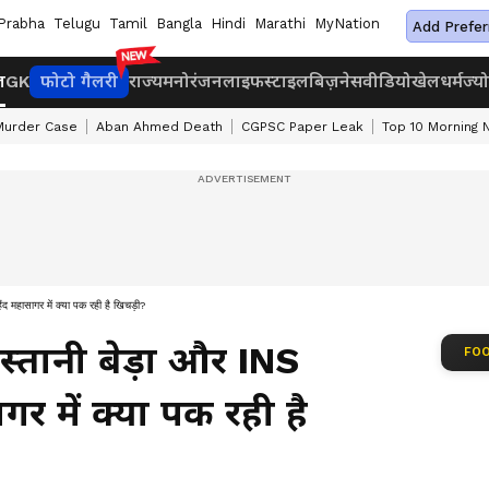
Prabha
Telugu
Tamil
Bangla
Hindi
Marathi
MyNation
Add Prefer
ज
GK
फोटो गैलरी
राज्य
मनोरंजन
लाइफस्टाइल
बिज़नेस
वीडियो
खेल
धर्म
ज्य
Murder Case
Aban Ahmed Death
CGPSC Paper Leak
Top 10 Morning
ंद महासागर में क्या पक रही है खिचड़ी?
स्तानी बेड़ा और INS
FOO
गर में क्या पक रही है