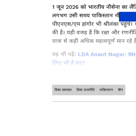
1 जून 2026 को भारतीय नौसेना का लैं
लगभग उसी समय पाकिस्तान नौसेना के 
पीएनएस/एम हांगोर भी श्रीलंका पहुंचे। श्
की है। यही वजह है कि रक्षा और रणनीत
यात्रा से कहीं अधिक महत्वपूर्ण मान रहे है
यह भी पढ़ें:
LDA Anant Nagar: 1BHK
लिए भी है घर?
विश्व समाचार
विश्व राजनीति
पाकिस्तान
चीन
Asianet News Hindi पर पढ़ें देशभ
खास तौर पर आपके लिए चुनकर लाते हैं।
— सब कुछ साफ, संक्षिप्त और भरोसेमंद
अपने राज्य से जुड़ी खबरें, प्रशासनिक
News in Hindi
, बिल्कुल आपके आसपा
के जमीनी मुद्दों तक — हर ज़रूरी जानक