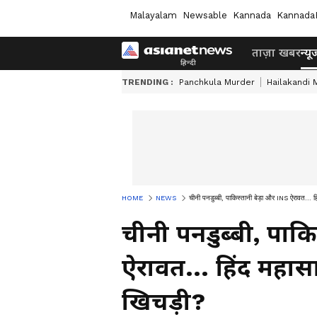
Malayalam
Newsable
Kannada
Kannada
ताज़ा खबर
न्यू
TRENDING :
Panchkula Murder
Hailakandi 
HOME
NEWS
चीनी पनडुब्बी, पाकिस्तानी बेड़ा और INS ऐरावत... हि
चीनी पनडुब्बी, पाकि
ऐरावत... हिंद महासा
खिचड़ी?