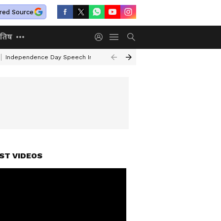
red Source
ोतिष
Independence Day Speech In Hindi
Air India Turbulence
Railway Ne
ST VIDEOS