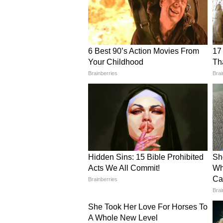
ईरान समर्थित संगठन हिजबुल्लाह ने ख
हमले किए।
8 मार्च
अली खामेनेई की मौत के सात दिन बाद उन
गया।
28 मार्च
ईरान समर्थित हूती विद्रोहियों ने भी 
3 अप्रैल
ईरान ने अमेरिका के एक लड़ाकू विमान क
5 अप्रैल
अमेरिका ने ईरान के भीतर अभियान चल