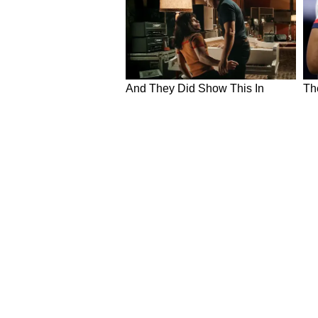
ईरानी हमले के बाद अमेरिका ने प्रोजेक्
31 मई
इजराइल ने लेबनान के बोफोर्ट किले पर
3 जून
अमेरिका और ईरान ने एक-दूसरे के ठिक
7 जून
Middle East Crisis: आगे क्या?
ईरान और इजराइल के बीच दोबारा शुरू हुई सै
एयरस्पेस बंद होने, मिसाइल हमलों और अम
लगातार संवेदनशील बनी हुई है। दुनिया 
यह संघर्ष आने वाले दिनों में किस दिशा म