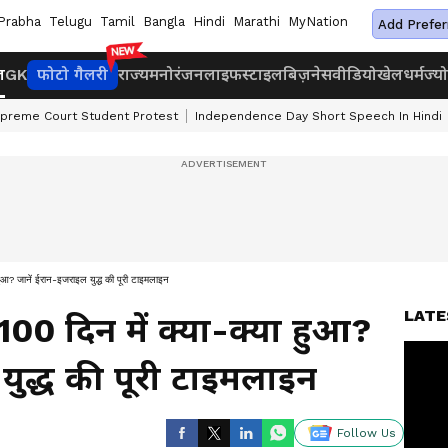
Prabha
Telugu
Tamil
Bangla
Hindi
Marathi
MyNation
Add Prefer
ज
GK
फोटो गैलरी
राज्य
मनोरंजन
लाइफस्टाइल
बिज़नेस
वीडियो
खेल
धर्म
ज्य
preme Court Student Protest
Independence Day Short Speech In Hindi
 जानें ईरान-इजराइल युद्ध की पूरी टाइमलाइन
LATE
00 दिन में क्या-क्या हुआ?
युद्ध की पूरी टाइमलाइन
Follow Us