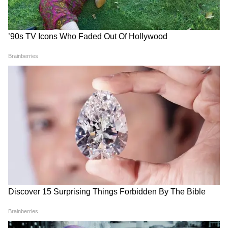
सार्वजनिक रूप से कोई जवाब नहीं दिया है।
CGPSC पेपर लीक: हाई कोर्ट ने
FCRA बिल, बारिश का कहर, Meta
क्यों कहा- हत्या से भी ज्यादा गंभीर
पर जुर्माना और PoJK विवाद...सुबह
अपराध? पूर्व IAS की जमानत
की हर बड़ी अपडेट एक साथ
खारिज