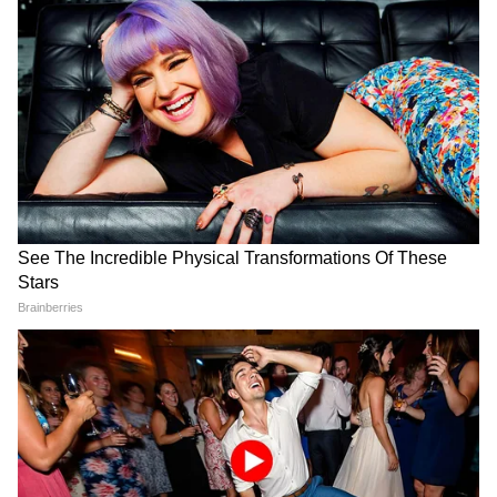
FCRA बिल का सच: क्या विदेशी चंदे
मौसम अपडेट 7 अगस्त 2026:
से बनी NGO की संपत्तियां सरकार
झारखंड-बिहार में आज कहां होगी
के कब्ज़े में चली जाएंगी?
झमाझम बारिश, जानिए किन जिलों
में गरजेंगे बादल?
LATEST VIDEOS
Rahul Gandhi से मिलीं CJP Protest में
लाठी खाने वाली Muskaan, Delhi Police से
दाग दिया ये सवाल!
CJP के अंदर हो गई कलह, Abhijeet Dipke
के ही खिलाफ हो गए कई लोग!