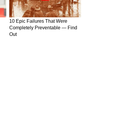
in Hindi
Today News in Hindi