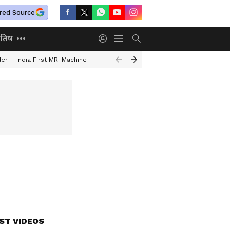
red Source
ोतिष
der
India First MRI Machine
Independence Day Speech In Hindi
Indep
ST VIDEOS