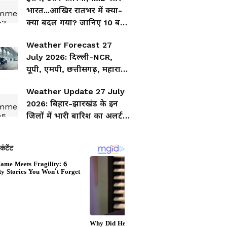
भारत...आखिर रातभर में क्या-
क्या बदल गया? जानिए 10 बड़ी
खबरें
Weather Forecast 27
July 2026: दिल्ली-NCR,
यूपी, एमपी, छत्तीसगढ़, महाराष्ट्र,
गुजरात, हरियाणा और राजस्थान
Weather Update 27 July
में बारिश-तूफान, कई राज्यों में
2026: बिहार-झारखंड के इन
अलर्ट
जिलों में भारी बारिश का अलर्ट,
जानिए कहां होगी झमाझम
बारिश