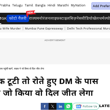
Prabha
Telugu
Tamil
Bangla
Hindi
Marathi
MyNation
Add Prefer
ज
GK
फोटो गैलरी
राज्य
मनोरंजन
लाइफस्टाइल
बिज़नेस
वीडियो
खेल
धर्म
ज्य
u Wife Murder
Mumbai Pune Expressway
Delhi Tech Professional Mur
पहुंचीं बहनें, साहब ने जो किया वो दिल जीत लेगा
 टूटी तो रोते हुए DM के पास
 ने जो किया वो दिल जीत लेगा
LATE
Follow Us