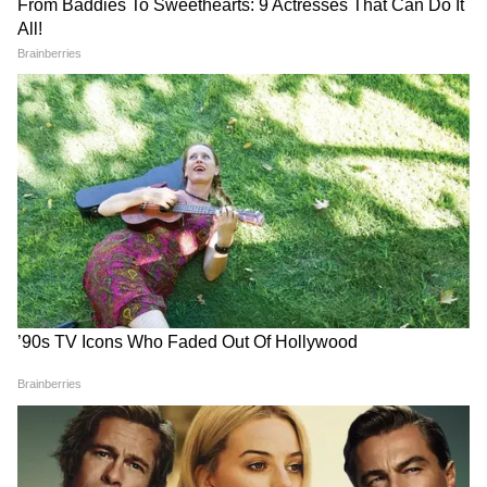
Bihar Education Reform:
IIT Delhi में PM Modi के
बिहार में शिक्षा व्यवस्था में 4 बड़े
कार्यक्रम पर भड़क गए Owaisi,
बदलाव, परीक्षा से छात्र शिकायत तक
'सिर झुकाने' पर उठाए सवाल
बदलेगा सिस्टम
बारामती में फिर विमान हादसा!
7 महीने पहले जहां अजित पवार का
अजित पवार क्रैश के 7 महीने बाद
प्लेन हुआ क्रैश वहीं एक और विमान