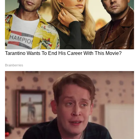
ऐसा क्या हुआ? मचा हड़कंप
हादसा, लैंडिंग के दौरान पोल से
टकराया प्लेन
LATEST VIDEOS
IIT Delhi में PM Modi के कार्यक्रम पर भड़क
गए Owaisi, 'सिर झुकाने' पर उठाए सवाल
Gwalior में बहनों की हिम्मत के आगे पस्त हुआ
Snatcher, हर लड़की में होनी चाहिए ऐसी
हिम्मत!