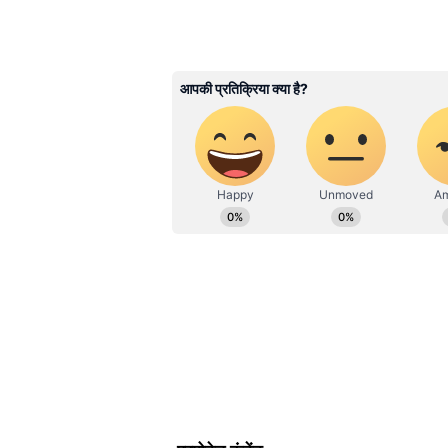
मृतकों की पहचान श्रीरामपुरा के पूर्व सर
Bihar News
में पाएं बिहार की अस
पत्नी सूर्यज्ञान देवी और उनकी मासूम भ
रिपोर्ट, कहानी और अपडेट के साथ, स
गुमराह करने की कोशिश की गई, लेकिन म
ABOUT THE AUTHOR
मिले खून के छींटों ने जल्द ही इस खूनी
Surya Prakash Tripathi
SP
सूर्य प्रकाश त्रिपाठी। 20 जुलाई 2003 से 
से एशियानेट न्यूज हिंदी के साथ जुड़े हुए 
हुआ है। इन्होंने क्राइम, धर्म और राजनीति
एक्टिविस्ट, अमर उजाला, दैनिक भास्कर डिजि
Related Articles
Rajasthan Viral Desi F