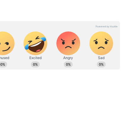
पंच राम सिंह चौधरी, उनकी बुजुर्ग मां पूसी देवी, उनकी दूसरी
ली आवाज — गांव-कस्बों से लेकर पटना तक की ताज़ा
तीजी महिमा चौधरी के रूप में हुई। शुरुआत में पुलिस को
िर्फ Asianet News Hindi पर।
ोबाइल टावर डेटा, फोरेंसिक साक्ष्य और घर की दीवारों पर
 खेल का पर्दाफाश कर दिया।
पत्रकारिता के क्षेत्र में कार्यरत। कुल 22 साल का अनुभव। 19 फरवरी 2024
हैं। पत्रकारिता में परास्नातक की डिग्री के साथ इन्होंने डबल MA LLB भी किया
 के साथ सामाजिक मुद्दों पर लिखने की रुचि है। हिंदी दैनिक आज, डेली न्यूज
टल (DB DIGITAL) जैसे मीडिया संस्थानों में भी सूर्या सेवाएं दे चुके हैं।
ridge:
Rajasthan Crime : छोटा भाई बना