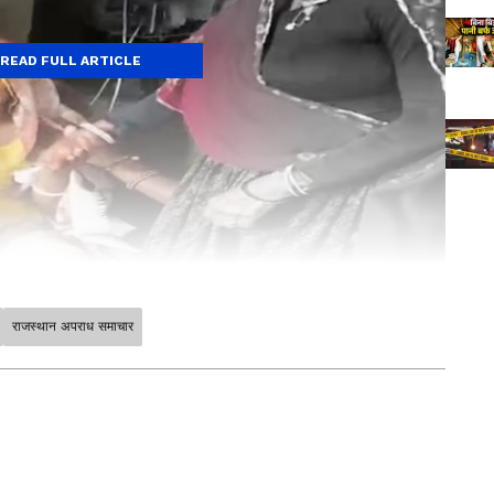
READ FULL ARTICLE
राजस्थान अपराध समाचार
र की सबसे ताज़ा
National News in Hindi
, जो हम
 दुनिया की हलचल, अंतरराष्ट्रीय घटनाएं और बड़े अपडेट
 रूप में पाएं हमारी
World News in Hindi
कवरेज में।
 फैसले और स्थानीय बदलाव जानने के लिए देखें
State
स की भाषा में। उत्तर प्रदेश से राजनीति से लेकर जिलों
ारी मिलती है यहां, हमारे
UP News
सेक्शन में। और