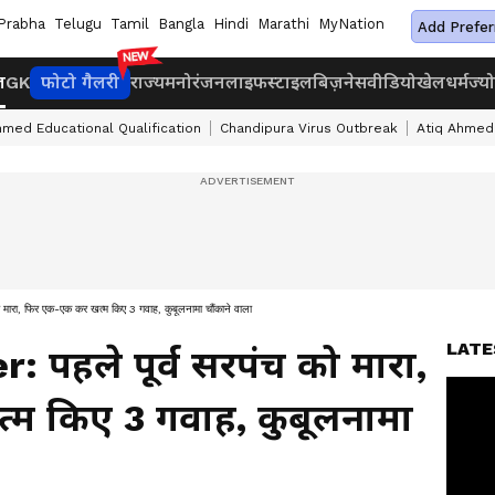
Prabha
Telugu
Tamil
Bangla
Hindi
Marathi
MyNation
Add Prefer
ज
GK
फोटो गैलरी
राज्य
मनोरंजन
लाइफस्टाइल
बिज़नेस
वीडियो
खेल
धर्म
ज्य
med Educational Qualification
Chandipura Virus Outbreak
Atiq Ahmed
, फिर एक-एक कर खत्म किए 3 गवाह, कुबूलनामा चौंकाने वाला
LATE
 पहले पूर्व सरपंच को मारा,
म किए 3 गवाह, कुबूलनामा