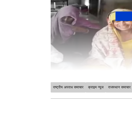
राष्ट्रीय अपराध समाचार
क्राइम न्यूज
राजस्थान समाचार
Asianet News Hindi पर पढ़ें देशभ
खास तौर पर आपके लिए चुनकर लाते हैं।
— सब कुछ साफ, संक्षिप्त और भरोसेमंद
अपने राज्य से जुड़ी खबरें, प्रशासनिक
News in Hindi
, बिल्कुल आपके आसपा
किस-किस की हुई हत्या?
के जमीनी मुद्दों तक — हर ज़रूरी जानक