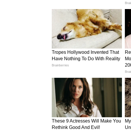
वर्धन अग्रवाल के अनुसार, घर के भीत
सुनीता को बंधक जैसी जिंदगी जीने पर म
और बाहर कदम रखने की भी इजाजत नहीं 
के साथ बेरहमी से मारपीट करता था। इसी 
भीतर नफरत का एक ऐसा ज्वालामुखी प
पड़ा।
ऑनलाइन मंगाया चाकू…फिर आधी 
पकड़े गए नाबालिग बेटे ने पूछताछ में 
उसने बताया कि वह अपने पिता से इस क
मारने की नाकाम कोशिशें की थीं-कभी खा
की पहाड़ी से नीचे धकेल कर। इस बार 
ऑर्डर किया था। 27 मई की शाम को राम स