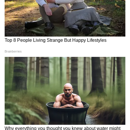
Weather Update 17 july
Weather Today: दिल्ली-NCR,
2026: बिहार-झारखंड में आज कहां
यूपी, एमपी, राजस्थान और महाराष्ट्र
होगी झमाझम बारिश? जानिए आपके
में बदला मौसम, जानें कहां भारी
जिले का पूरा हाल
बारिश और कहां बढ़ेगी गर्मी
LATEST VIDEOS
विपक्ष का हंगामा, गृह मंत्री Amit Shah का नाम