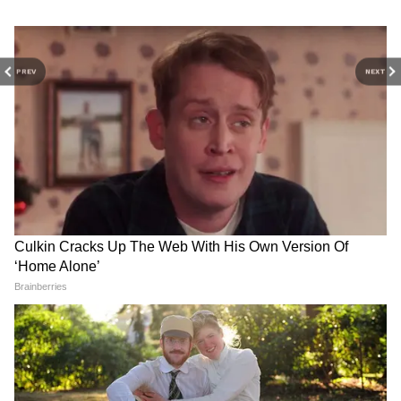
पिछले कुछ दिनों में रिपोर्ट की गई घटनाओं से हैरान,
आहत और बहुत दुखी हैं। हम निष्पक्ष जांच सुनिश्चित
करने और भक्तों को फिर से विश्वास दिलाने के लिए
PREV
NEXT
प्रतिबद्ध हैं। चंपत राय और ट्रस्टी अनिल मिश्रा के
इस्तीफे मिल गए हैं। इन पर क्या कार्रवाई होगी इसको
लेकर ट्रस्ट अपनी अगली बैठक में फैसला करेगा
NEET UG Result 2026: 720
एक तरफ US-ईरान में जंग की
में से 715 अंक लाकर इन 2 छात्रों ने
आहट, दूसरी ओर भारत की
रचा इतिहास, 138 ने पार किए 690
ऐतिहासिक छलांग! जानिए आज
अंक!
क्या-क्या हुआ?