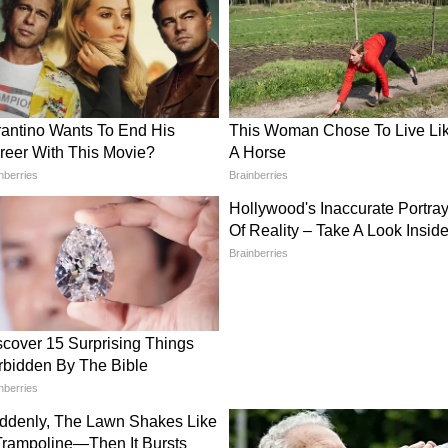
म मंदिर से 2 किमी दूर स्वर्गद्वार मोहल्ले में स्थित इनके दो
में ताला लगा मिला। कुछ देर बाद टिन्नू की मां मौके पर
अंदर रखे सभी जरूरी कागजातों, बक्सों और अलमारी की
 दर्ज किए।
) इन्हीं के नाम पर दर्ज की गई थी।
े ठीक बगल में ही मनीष यादव का भी दो मंजिला मकान है,
िला।
 मिलने के कारण पुलिस ने वहां रह रहे किराएदारों से मनीष
ं पूछताछ की।