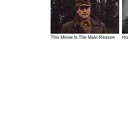
4. रमाशंकर मिश्रा
छापेमारी और स्थिति:
पुलिस की टीम 
हटाकर गहन तलाशी ली।
पुलिस की कार्रवाई:
रमाशंकर के पिता 
संदिग्ध नहीं मिला है, हालांकि उन्होंन
पृष्ठभूमि:
रमाशंकर पिछले करीब 6 साल
5. सुभाष चंद्र श्रीवास्तव
छापेमारी और स्थिति:
अंजनीपुरम स्थ
लगा हुआ पाया गया।
पुलिस की कार्रवाई:
पुलिस ने सुभाष क
स्थिति तथा लाइफस्टाइल (रहने-सहने के 
पड़ोसियों का बयान:
पड़ोसी राहुल मल
NEWS