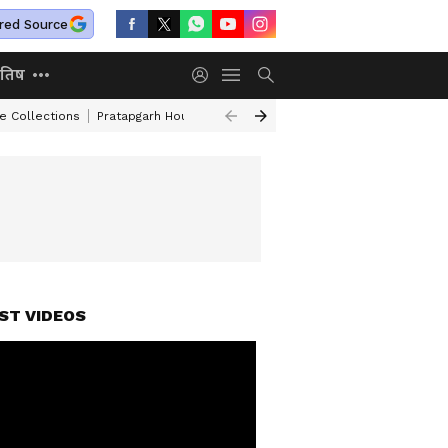
red Source
ोतिष
e Collections
Pratapgarh House Collapse
Independence Day Speech I
ST VIDEOS