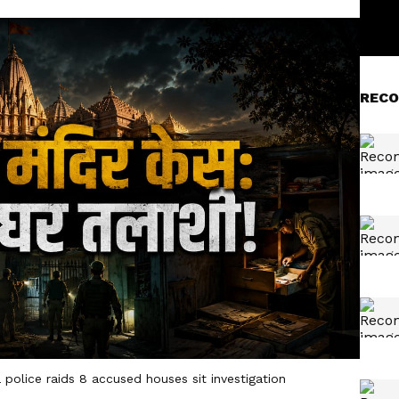
RECO
police raids 8 accused houses sit investigation