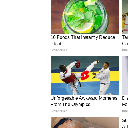
छापेमारी और स्थिति
: पुलिस की टीम रा
मंजिला मकान पर पहुंची, जहाँ शुरुआत 
पहुंचीं और ताला खोला।
पुलिस की कार्रवाई:
पुलिस ने घर के 
गहन तलाशी ली और परिजनों के बयान
महत्वपूर्ण अपडेट:
पहली एफआईआर (FIR
2. मनीष यादव (टिन्नू का भतीजा)
छापेमारी और स्थिति:
टिन्नू के घर क
जहाँ छापेमारी के वक्त ताला लटका म
पुलिस की कार्रवाई:
घर पर किसी के न
की गतिविधियों और ठिकाने के बारे मे