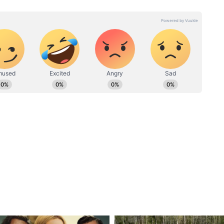
अभी 60%
भरोसा'। Bhawani Das
Mahapatra
े इस बेहद करीबी आरोपी के घर पर ताला लगा था। काफी
पत्रकारिता के क्षेत्र में कार्यरत। कुल 22 साल का अनुभव। 19 फरवरी 2024
ची और कांपते हाथों से ताला खोला। पुलिस ने घर के अंदर
हैं। पत्रकारिता में परास्नातक की डिग्री के साथ इन्होंने डबल MA LLB भी किया
 के साथ सामाजिक मुद्दों पर लिखने की रुचि है। हिंदी दैनिक आज, डेली न्यूज
सारे कागजात खंगाल डाले।
टल (DB DIGITAL) जैसे मीडिया संस्थानों में भी सूर्या सेवाएं दे चुके हैं।
न्नू के भतीजे मनीष और अंजनीपुरम में रहने वाले सुभाष
ताला मिला। पुलिस ने आसपास के किराएदारों और पड़ोसियों
ा संदिग्ध गतिविधियों के बारे में कड़ी पूछताछ की।
 में क्या-क्या हुआ?
 राय के करीबी)