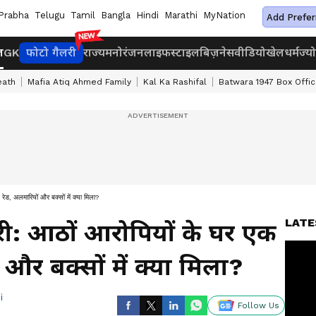
Prabha
Telugu
Tamil
Bangla
Hindi
Marathi
MyNation
Add Prefer
ज
GK
फोटो गैलरी
राज्य
मनोरंजन
लाइफस्टाइल
बिज़नेस
वीडियो
खेल
धर्म
ज्य
eath
Mafia Atiq Ahmed Family
Kal Ka Rashifal
Batwara 1947 Box Offic
रेड, अलमारियों और बक्सों में क्या मिला?
LATE
ोरी: आठों आरोपियों के घर एक
और बक्सों में क्या मिला?
i
Follow Us