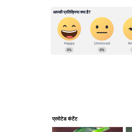
'श्रद्धालुओं के लिहाज़ से 
ABOUT THE AUTHOR
काम ही पूरा'
Surya Prakash Tripathi
रामशंकर यादव उर्फ टिन्नू:
चंपत राय क
SP
सूर्य प्रकाश त्रिपाठी। 20 जुलाई 2003 से 
देर बाद उसकी बूढ़ी मां मौके पर पहुं
से एशियानेट न्यूज हिंदी के साथ जुड़े हुए 
हुआ है। इन्होंने क्राइम, धर्म और राजनीति
जाते ही बक्से, गुप्त अलमारियां और 
एक्टिविस्ट, अमर उजाला, दैनिक भास्कर डिजि
मनीष यादव और सुभाष श्रीवास्तव:
टि
श्रीवास्तव के घरों पर भी रहस्यमयी 
को जगाकर उनकी लाइफस्टाइल और हालिय
आरोपियों के घर पुलिस की छापेमारी
1. रामशंकर यादव उर्फ टिन्नू (चंपत