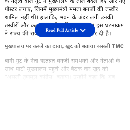
के नेतृत्व वाले गुट ने मुख्यालय के ताले बदल दिए और नए
पोस्टर लगाए, जिनमें मुख्यमंत्री ममता बनर्जी की तस्वीर
शामिल नहीं थी। हालांकि, भवन के अंदर लगी उनकी
तस्वीरों और कटआउट को नहीं हटाया गया। इस घटनाक्रम
Read Full Article
ने राज्य की राजनीति में नई हलचल पैदा कर दी है।
मुख्यालय पर कब्जे का दावा, खुद को बताया असली TMC
बागी गुट के नेता ऋतब्रत बनर्जी समर्थकों और नेताओं के
साथ पार्टी मुख्यालय पहुंचे और बैठक कर खुद को
"असली तृणमूल कांग्रेस" बताया। उन्होंने कहा कि अब
पार्टी का संगठनात्मक काम इसी कार्यालय से संचालित
किया जाएगा।
LATEST VIDEOS
इससे एक दिन पहले बागी गुट ने चुनाव आयोग से पार्टी के
नाम, चुनाव चिह्न और संगठन पर अपना दावा पेश किया