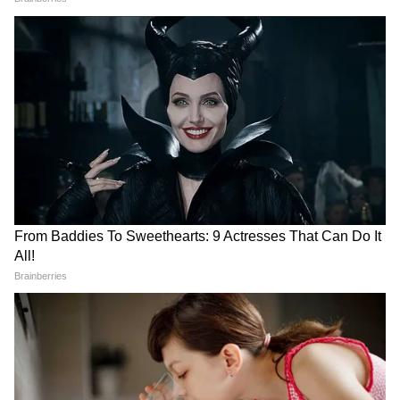
ममता समर्थक गुट ने लगाए गंभीर आरोप
ममता बनर्जी समर्थक वरिष्ठ नेता कुनाल घोष जब
मुख्यालय पहुंचे तो गेट पर ताला लगा होने के कारण अंदर
प्रवेश नहीं कर सके। उन्होंने आरोप लगाया कि मुख्यालय
पर कब्जा राज्य प्रशासन और पुलिस की सहमति से कराया
गया है।
DOWNLOAD APP
कुनाल घोष ने यह भी कहा कि बागी गुट के नेता निर्दलीय
RECOMMENDED STORIES
उम्मीदवार के रूप में नहीं चुने गए थे, इसलिए वे खुद को
असली TMC नहीं बता सकते। फिलहाल, दोनों गुटों के
बीच राजनीतिक और कानूनी टकराव तेज होता दिख रहा
है।
चुनाव आयोग में दावा, अब आगे क्या होगा?