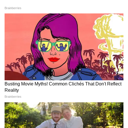
LATEST VIDEOS
Modi in IIT Delhi: '1 लाख करोड़..अंग्रेजी में
बोलूं', देश के युवाओं को Modi ने दिया बहुत बड़ा
टास्क
देर रात Rishabh Pant की इस शिकायत पर
CM Pushkar Dhami की पहली प्रतिक्रिया