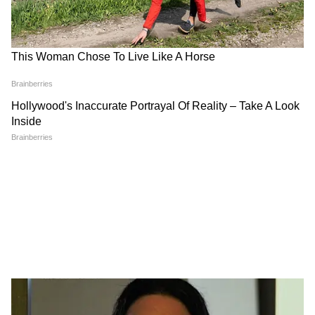
अगर इज़राइल ने लेबनान पर हमले नहीं रोके, तो उसे
बहुत ही भयानक अंजाम भुगतना होगा। इस बयान के बाद
इलाके में युद्धविराम टूटने की आशंका बढ़ गई है।
भूकंप के झटकों से कांपा पूर्वोत्तर भारत
कल देर रात करीब 11:06 बजे भारत के पड़ोसी देश भूटान
में 5.6 तीव्रता का तेज भूकंप आया। इस भूकंप का असर
भारत में भी देखने को मिला। असम समेत पूर्वोत्तर के कई
हिस्सों में लोगों ने जमीन हिलने के तेज झटके महसूस
किए। रात का समय होने की वजह से कई लोग डरकर
घरों से बाहर निकल आए। राहत की बात यह है कि अभी
तक कहीं से भी किसी जान-माल के नुकसान की खबर
नहीं है।
टेनिस: अलेक्जेंडर ज्वेरेव ने पहली बार जीता ग्रैंड स्लैम