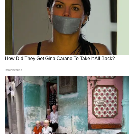
खिताब
जर्मनी के स्टार खिलाड़ी अलेक्जेंडर ज्वेरेव ने अपने करियर
का पहला ग्रैंड स्लैम खिताब जीत लिया है। फ्रेंच ओपन
2026 के पुरुष एकल फाइनल में उन्होंने इटली के
फ्लेवियो कोबोली को 5 सेटों के बेहद रोमांचक मैच में हरा
दिया। यह मुकाबला पूरे 4 घंटे 20 मिनट तक चला और
जीत दर्ज करते ही ज्वेरेव कोर्ट पर ही भावुक होकर रो पड़े।
आज मौसम का हाल: 45 डिग्री वाली गर्मी के बीच आज
बारिश का अलर्ट
उत्तर भारत में गर्मी ने एक बार फिर अपने तेवर दिखाने
शुरू कर दिए हैं। रविवार को दिल्ली में पारा 41.6 डिग्री
रहा, जबकि विदर्भ का ब्रह्मपुरी इलाका 45.2 डिग्री के
साथ देश में सबसे गर्म दर्ज किया गया। हालांकि, मौसम
विभाग (IMD) का कहना है कि आज यानी सोमवार से