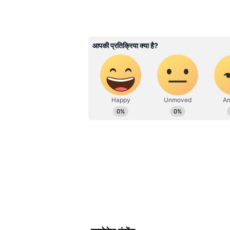
Bihar News
में पाएं बिहार की अस
मौसम खराब रह सकता है। मेरठ में बाद
रिपोर्ट, कहानी और अपडेट के साथ, स
जिससे शाम तक मौसम बदलता रहेगा।
ABOUT THE AUTHOR
Anita Tanvi
AT
अनीता तन्वी। मीडिया जगत में 15 साल से 
एजुकेशन सेगमेंट संभाल रही हैं। इन्होंने 
प्रभात खबर से की। पहले 6 सालों में, प्रभात
राष्ट्रीय, अंतरराष्ट्रीय, ह्यूमन एंगल और
बढ़ाया। इन्हें प्रभात खबर.कॉम में एजु
सेक्शन को भी लीड करने का अनुभव है। इसक
पर भी काम किया है।
Related Articles
UP Mein Aaj ka Mausa
Rahega: यूपी में आज गरजें
आगरा-लखनऊ समेत कई जिलो