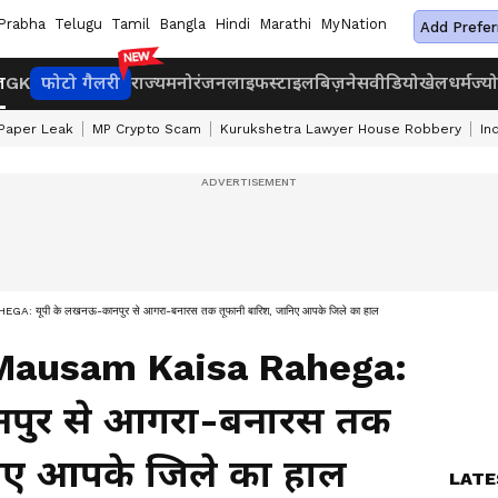
Prabha
Telugu
Tamil
Bangla
Hindi
Marathi
MyNation
Add Prefer
ज
GK
फोटो गैलरी
राज्य
मनोरंजन
लाइफस्टाइल
बिज़नेस
वीडियो
खेल
धर्म
ज्य
Paper Leak
MP Crypto Scam
Kurukshetra Lawyer House Robbery
In
ूपी के लखनऊ-कानपुर से आगरा-बनारस तक तूफानी बारिश, जानिए आपके जिले का हाल
Mausam Kaisa Rahega:
नपुर से आगरा-बनारस तक
निए आपके जिले का हाल
LATE