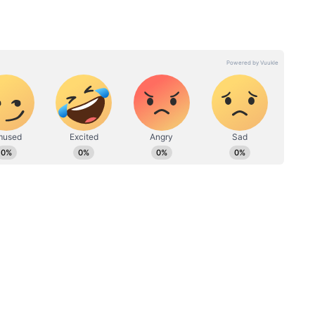
ली आवाज — गांव-कस्बों से लेकर पटना तक की ताज़ा
लों की आवाजाही और आंधी की स्थिति बन सकती है,
िर्फ Asianet News Hindi पर।
ज्यादा का अनुभव। मौजूदा समय में ये एशियानेट न्यूज हिंदी के साथ जुड़कर
जुलाई 2010 में मीडिया इंडस्ट्री में कदम रखा और अपने करियर की शुरुआत
 खबर, न्यूज विंग और दैनिक भास्कर जैसे प्रमुख प्रिंट मीडिया संस्थानों में
 फीचर रिपोर्टिंग पर काम किया। इसके बाद, डिजिटल मीडिया की दिशा में कदम
केशन-जॉब/करियर सेक्शन के साथ-साथ, लाइफस्टाइल, हेल्थ और रीलिजन
े अलावा, फोकस और हमारा टीवी चैनलों में इंटरव्यू और न्यूज एंकर के तौर
m Kaisa
Delhi Mein Aaj ka Mausam
गे बादल,
Kaisa Rahega: दिल्ली में आज
ं में
आंधी-बारिश का अलर्ट, गर्मी से मिलेगी