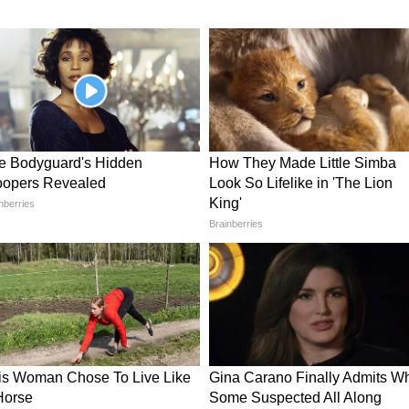
राहत
में हल्की बारिश का दौर
हेंगे, तापमान 40°C के आसपास रहेगा। गोंडा में रुक-रुक
ी मौसम का अलर्ट नहीं है। बस्ती क्षेत्र में भी हल्की
िल सकता है।
किन गर्मी बरकरार
 साफ रहेगा। तापमान 41–43°C तक जा सकता है। यहां
 और गर्म हवाएं लोगों को परेशान करेंगी। अयोध्या में भी
असर ज्यादा रहेगा।
 (14 से 16 जून)
रे-धीरे बदलाव देखने को मिलेगा। कई जिलों में हल्की बारिश
सम साफ होने लगेगा लेकिन पूर्वी यूपी में गरज-चमक का
3 जून को उत्तर प्रदेश में मौसम पूरी तरह मिश्रित
को राहत देगी, तो कहीं गर्मी और उमस परेशान करेगी।