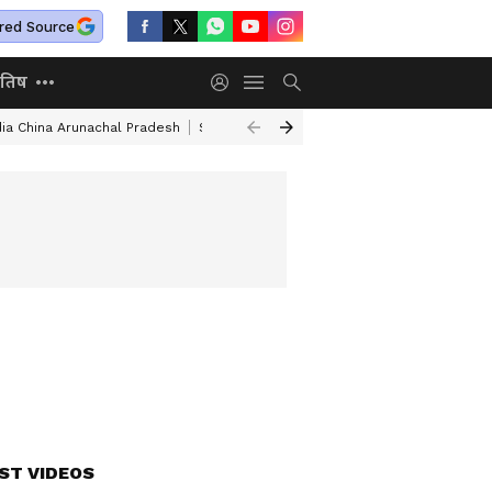
red Source
ोतिष
dia China Arunachal Pradesh
Saudi Turkey Pakistan Defense Pact
Delhi
ST VIDEOS