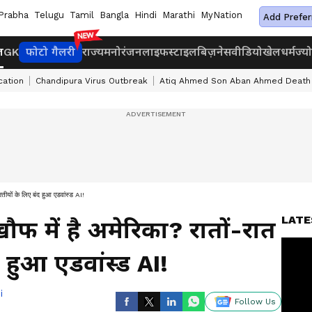
Prabha
Telugu
Tamil
Bangla
Hindi
Marathi
MyNation
Add Prefer
ज
GK
फोटो गैलरी
राज्य
मनोरंजन
लाइफस्टाइल
बिज़नेस
वीडियो
खेल
धर्म
ज्य
cation
Chandipura Virus Outbreak
Atiq Ahmed Son Aban Ahmed Death
रतीयों के लिए बंद हुआ एडवांस्ड AI!
LATE
ौफ में है अमेरिका? रातों-रात
 हुआ एडवांस्ड AI!
i
Follow Us