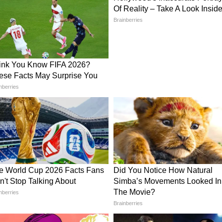
शिश की जा रही है।
ंस है। यह आदेश Anthropic और ट्रम्प प्रशासन के बीच
नतीजा माना जा रहा है। रिपोर्ट्स हैं कि इस साल की
ल का इस्तेमाल अमेरिकी सरकार की 'घरेलू निगरानी'
तरह से खुद से चलने वाले घातक हथियार सिस्टम'
े की इजाजत देने से साफ इनकार कर दिया था। इस
 को नाराज कर दिया, जिन्होंने कंपनी को "सप्लाई-चेन
ात यह है कि यह प्रतिबंध ठीक उस वक्त आया है जब
O के लिए आवेदन किया है, जिससे कंपनी की वैल्यूएशन
मूल्यवान स्टार्टअप्स में से एक) होने का अनुमान है।
भारत के लिए क्यों है चेतावनी की घंटी?
शों के सामने एक बहुत बड़ा संकट खड़ा कर दिया है, जो
वैली के भरोसे बैठे हैं। अब तक अमेरिका सिर्फ एडवांस्ड
्रतिबंध) को रोकता था, लेकिन अब उसने सॉफ्टवेयर की
। इस घटना पर जोहो (Zoho) के फाउंडर श्रीधर वेम्बू ने