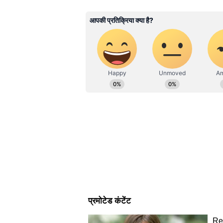
ABOUT THE AUTHOR
Surya Prakash Tripathi
SP
सूर्य प्रकाश त्रिपाठी। 20 जुलाई 2003 से 
से एशियानेट न्यूज हिंदी के साथ जुड़े हुए 
हुआ है। इन्होंने क्राइम, धर्म और राजनीति
Related Articles
एक्टिविस्ट, अमर उजाला, दैनिक भास्कर डिजि
AN-32 क्रैश: चश्मदीद ने ब
खौफनाक मंजर, धुएं के गुबा
दहल उठा आसमान!
आखिर 'Fable 5' और 'Mythos' मे
आखिरकार रातों-रात अमेरिकी सरकार को इ
मुताबिक, इसके पीछे 'साइबर वॉर' और रा
वाणिज्य विभाग (US Department of C