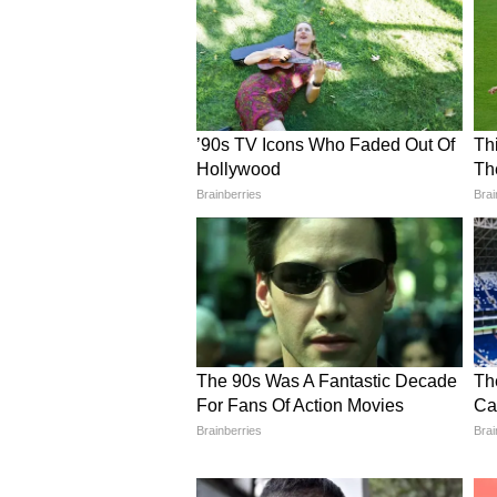
एक 'गलतफहमी' है जिसे सुलझाने की को
लेकिन इस कहानी में एक और गहरा सस्पे
महीनों से चल रही अंदरूनी खींचतान का 
शुरुआत में Anthropic ने अपने AI मॉड
(Domestic Surveillance) और 'पूरी 
(Autonomous Weapons) के लिए करन
इनकार ने पेंटागन और रक्षा अधिकारियों
रिस्क" तक घोषित कर दिया। दिलचस्प ब
Anthropic ने गोपनीय रूप से अपने IP
लगभग 1 ट्रिलियन डॉलर (दुनिया के सबसे 
"ग्लोबलाइजेशन खत्म हो चुका है!"-
इस ऐतिहासिक प्रतिबंध ने भारत जैसे दे
आज भी विदेशी टेक्नोलॉजी और सिलिकॉन 
चिप्स और सेमीकंडक्टर (जैसे चीन पर प
'सप्लाई' को भी एक हथियार बना लिया है