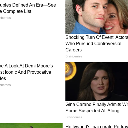
ब्रेक' या लूपहोल मौजूद है, जिसके जरिए इसके भीतर
बर-सुरक्षा क्षमताओं का गलत इस्तेमाल किया जा सकता
 रिपोर्ट
 की एक बेहद गोपनीय रिसर्च है। इन रिसर्चर्स ने
प्ट्स देकर सॉफ्टवेयर की कई अज्ञात और संवेदनशील
िया था। जैसे ही यह रिपोर्ट अमेरिकी सरकार के पास
ज उठे। अधिकारियों को डर है कि अगर यह एडवांस्ड AI
या, तो इसके जरिए बैंकों, सरकारी प्रणालियों और देश के
चे) पर विनाशकारी साइबर हमले किए जा सकते हैं।
न बनाम $1 ट्रिलियन का AI स्टार्टअप
 तरह जायज नहीं मानती। कंपनी का दावा है कि उन्होंने
ं और UK के AI सेफ्टी इंस्टीट्यूट के साथ हफ्तों तक
ल जेलब्रेक' नहीं मिला था। कंपनी का कहना है कि यह महज