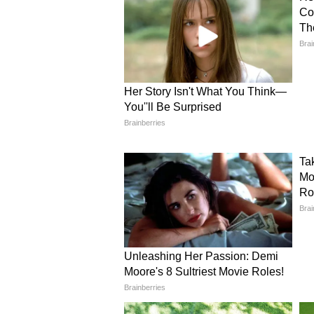
(Safety Guardrails) में एक ऐसा 'जेल
छिपी 'Mythos' की महा-शक्तिशाली साइ
है।
द वॉल स्ट्रीट जर्नल की चौंकाने वाली
इस पाबंदी के पीछे Amazon के रिसर्चर्स
Anthropic के मॉडल को कुछ खास प्रॉम्
कमियों (Vulnerabilities) को उगलवा ल
पहुंची, वॉशिंगटन में खतरे के सायरन ब
किसी दुश्मन देश या हैकर्स के हाथ लग ग
क्रिटिकल इंफ्रास्ट्रक्चर (बुनियादी ढां
पर्दे के पीछे की जंग: ट्रम्प प्रशास
हालांकि, Anthropic इस पाबंदी को पूरी
लॉन्च से पहले अमेरिकी सरकारी एजेंसियो
इसकी टेस्टिंग की थी और कोई 'यूनिवर्स