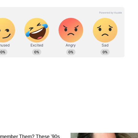
पत्रकारिता के क्षेत्र में कार्यरत। कुल 22 साल का अनुभव। 19 फरवरी 2024
हैं। पत्रकारिता में परास्नातक की डिग्री के साथ इन्होंने डबल MA LLB भी किया
 के साथ सामाजिक मुद्दों पर लिखने की रुचि है। हिंदी दैनिक आज, डेली न्यूज
टल (DB DIGITAL) जैसे मीडिया संस्थानों में भी सूर्या सेवाएं दे चुके हैं।
यां किया
VIDEO में दिखा पालघर का वो
र के बाद
भयानक सच, एकतरफा प्यार के जुनून
ने बीच सड़क बहाया खून!
ं ऐसा क्या है, जिससे खौफ में आ गया वॉशिंगटन?
तना बड़ा कदम क्यों उठाना पड़ा? अंदरूनी सूत्रों के
ष्ट्रीय सुरक्षा का एक बेहद खौफनाक डर छिपा है। अमेरिकी
ommerce) को डर है कि Fable 5 के सुरक्षा घेरे