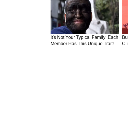
भारत को एक बेहद कड़क वेक-अप कॉल (चेत
"ग्लोबलाइजेशन अब खत्म हो चुका है।
हमेशा दुनिया की सबसे एडवांस्ड टेक्नो
क्या यह AI दुनिया का नया टर्निंग प
आज Anthropic ने रास्ता रोका है, कल
अनुसार, यह भारत के लिए अपनी 'सॉवरेन 
व ओपन-सोर्स मॉडल्स पर युद्धस्तर पर 
धुंधला है। अगर एडवांस्ड AI मॉडल्स 
बर्ताव होने लगा, तो जो देश खुद की तकन
पीछे छूट जाएंगे। भारत के लिए अब स
विशेषज्ञ इस फैसले को केवल एक प्रतिबंध 