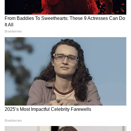
है।
LATEST VIDEOS
Modi in IIT Delhi: PM ने सुनाई जिंदगी की
प्रेक्टिकल बातें, तालियों से गूंज उठा हॉल
Modi in IIT Delhi: '1 लाख करोड़..अंग्रेजी में
बोलूं', देश के युवाओं को Modi ने दिया बहुत बड़ा
टास्क