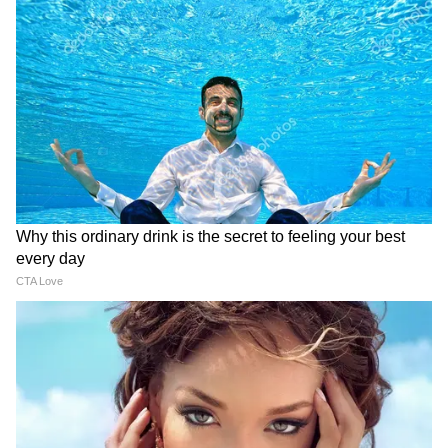
भगवान शंकर के प्रति प्रेम रहा। युवा होने पर देवी पार्वती
शिवजी को पति रूप में पाने के लिए घोर तप करने लगीं,
लेकिन पिता हिमालय किसी और से पार्वती का विवाह
करना चाहते थे। देवी पार्वती ने जब यह बात अपनी सखी
को बताई, तब उनकी सखियां उन्हें एक घने जंगल में ले
गई। पार्वती ने जंगल में मिट्टी का शिवलिंग बनाकर कठोर
तप किया, जिससे भगवान शंकर प्रसन्न हुए और वरदान
दिया कि वे ही पत्नी रूप में देवी पार्वती का वरण करेंगे।
मान्यता है हरतालिका तीज का व्रत करने से शिवजी के
समान मनचाहे पति की प्राप्ति होती है।
ये भी पढ़ें-
कौन हैं वो 8 लोग, जिन्हें जीवित रहते हुए भी मरा हुआ
ही समझना चाहिए?