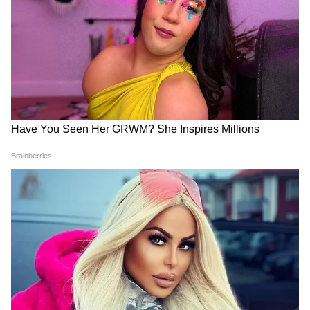
शेडगे, अक्षर पटेल/वॉशिंगटन सुंदर, हर्षित राणा, अर्शदीप
सिंह, प्रिंस यादव, वरुण चक्रवर्ती।