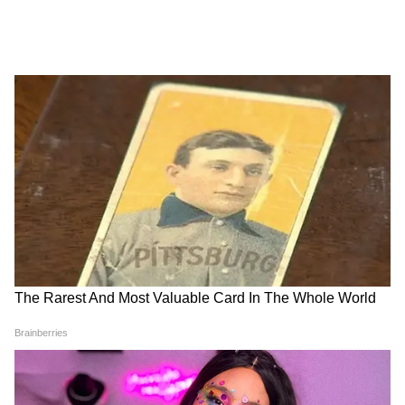
(कप्तान), जैकब बेथेल, टॉम बैंटन, सैम करन, विल जैक्स,
लियाम डॉसन, आदिल राशिद, जोफ्रा आर्चर, जोश टोंग।
भारत की संभावित प्लेइंग इलेवन में हो सकते हैं बदलाव
भारत के पास संजू सैमसन, वॉशिंगटन सुंदर, सूर्यांश शेडगे,
रवि बिश्नोई और प्रसिद्ध कृष्णा जैसे रिजर्व खिलाड़ी
उपलब्ध हैं। टीम मैनेजमेंट बाएं हाथ के बल्लेबाजों की
संख्या कम करने और बैटिंग ऑर्डर में बैलेंस लाने के लिए
एक अतिरिक्त दाएं हाथ के बल्लेबाज को मौका दे सकता
है।
भारत की संभावित प्लेइंग XI
अभिषेक शर्मा, वैभव सूर्यवंशी, ईशान किशन (विकेटकीपर),
श्रेयस अय्यर (कप्तान), तिलक वर्मा, शिवम दुबे/सूर्यांश