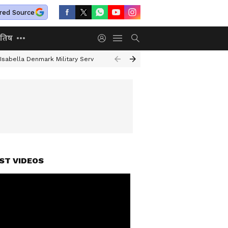
red Source
ोतिष
 Isabella Denmark Military Service
UAE Deportation Vishakha Rathod
S
ST VIDEOS