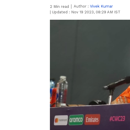
Author :
Vivek Kumar
2
Min read
|
Updated :
Nov 19 2023, 08:29 AM IST