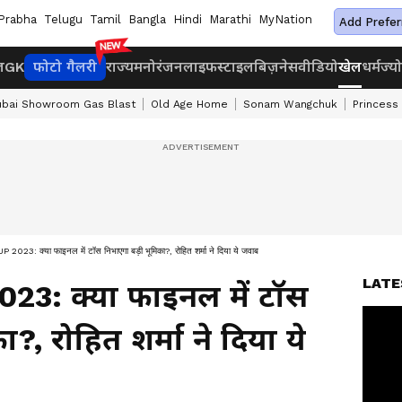
Prabha
Telugu
Tamil
Bangla
Hindi
Marathi
MyNation
Add Prefer
ज
GK
फोटो गैलरी
राज्य
मनोरंजन
लाइफस्टाइल
बिज़नेस
वीडियो
खेल
धर्म
ज्य
bai Showroom Gas Blast
Old Age Home
Sonam Wangchuk
Princess
3: क्या फाइनल में टॉस निभाएगा बड़ी भूमिका?, रोहित शर्मा ने दिया ये जवाब
LATE
23: क्या फाइनल में टॉस
?, रोहित शर्मा ने दिया ये