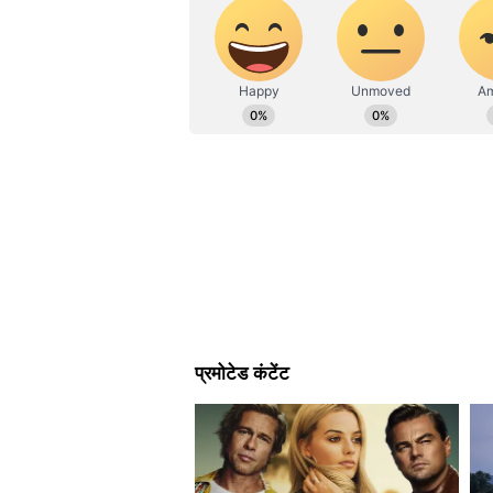
यह भी पढ़ें-
हेलीकॉप्टर में बैठकर देख
ओस का कितना असर होगा पता नहीं
पहले और बाद में बल्लेबाजी को लेकर कि
गिरावट आई है। मुझे नहीं पता कि ओस का 
तो बहुत ओस थी, लेकिन पाकिस्तान के 
में हम ट्रेनिंग कर रहे थे तो बहुत 
मैं कहता रहता हूं कि टॉस बड़ा फैक्टर नह
यह भी पढ़ें-
वनडे विश्वकप जीता भारत 
पीछे की कहानी