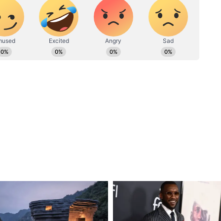
िए ICC वर्ल्ड कप का फाइनल मैच, जानें कौन दे रहा ऑफर?
ए गए सवाल पर रोहित शर्मा ने कहा, “तापमान में थोड़ी
कितना प्रभाव होगा। यहां हम ट्रेनिंग के दौरान खेल रहे थे
साथ मैच के दिन ओस नहीं थी। कुछ दिन पहले भी वानखेड़े
अधिक ओस थी, लेकिन गेम के दिन अधिक ओस नहीं थी। इसलिए
ीं होगा।”
तो यह CEO लुटा देंगे 100 करोड़, बेहद दिलचस्प है इसके