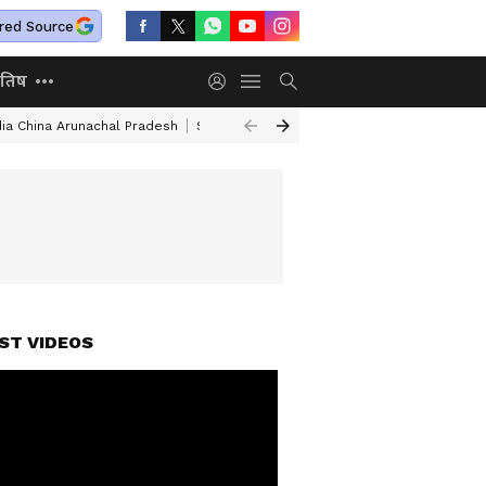
red Source
ोतिष
dia China Arunachal Pradesh
Saudi Turkey Pakistan Defense Pact
Delhi
ST VIDEOS