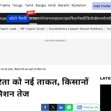
Prabha
Telugu
Tamil
Bangla
Hindi
Marathi
MyNation
Add Prefer
ज
GK
फोटो गैलरी
राज्य
मनोरंजन
लाइफस्टाइल
बिज़नेस
वीडियो
खेल
धर्म
ज्य
Paper Leak
MP Crypto Scam
Kurukshetra Lawyer House Robbery
In
िता को नई ताकत, किसानों की आय बढ़ाने का मिशन तेज
LATE
रिता को नई ताकत, किसानों
मिशन तेज
Follow Us