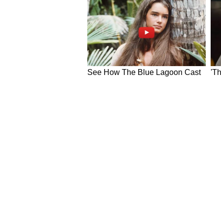
प्रदर्शनी में सहकारी संस्थाओं क
मुख्यमंत्री विष्णुदेव साय ने कार्यक्रम स
स्टॉलों का अवलोकन किया और किसानों,
नवाचारों की सराहना की। उन्होंने हरित
बहुउद्देशीय सहकारी समिति कोरबा, बिलासा 
विकास निगम, नाफेड, छत्तीसगढ़ राज्य स
संघ बालोद सहित कई संस्थाओं के कार्यो
इस दौरान मुख्यमंत्री ने 5 नई पैक्स समि
पांच नए उत्पादों का लोकार्पण किया, उत्क
की हैंडबुक का विमोचन किया, महिला स्
हितग्राहियों को सामग्री, प्रोत्साहन रा
जनप्रतिनिधि, सहकारी संस्थाओं के पदाधि
उपस्थित रहे।