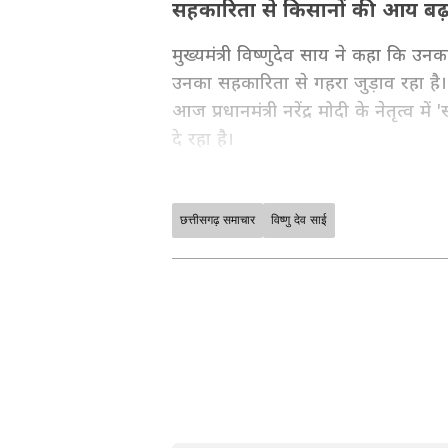
सहकारिता से किसानों की आय बढ़
मुख्यमंत्री विष्णुदेव साय ने कहा कि 
उनका सहकारिता से गहरा जुड़ाव रहा है। उन्
आज प्रधानमंत्री नरेंद्र मोदी के नेतृत्व
दे रहा है।
छत्तीसगढ़ समाचार
विष्णु देव साई
छत्तीसगढ़ की सरकारी योजनाएं, शिक्षा-
विकास रिपोर्ट्स पढ़ें। रायपुर, बिलासपुर,
News in Hindi
सेक्शन फॉलो करें —
ABOUT THE AUTHOR
Asianet News
AN
Asianet News is a trusted name 
timely, and impactful news. Wit
national, and international stor
Related Articles
that matter most.Whether throug