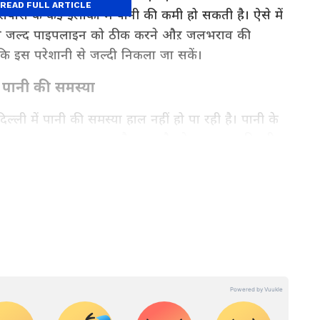
READ FULL ARTICLE
ास के कई इलाकों में पानी की कमी हो सकती है। ऐसे में
्द से जल्द पाइपलाइन को ठीक करने औऱ जलभराव की
ाकि इस परेशानी से जल्दी निकला जा सकें।
ं पानी की समस्या
्ली में पानी की समस्या हाल नहीं हो पा रही है। पानी के
ा सामना करना पड़ रहा है। एक दौर ऐसा था जब दिल्ली
ं और नदियों से बुझ जाती थी, लेकिन आज के समय में ये
ेट्स, प्रदूषण स्तर, प्रशासनिक फैसले और नागरिक सुविधाओं
धानी की रियल-टाइम रिपोर्टिंग के लिए
Delhi News in
़ समाचार सिर्फ Asianet News Hindi पर।
यूज हिंदी से जुड़ी हैं। देश और दुनिया की खबरों के साथ-साथ एंटरटेनमेंट,
जैसे टॉपिक पर अच्छा लिख लेते हैं। इन्होने राजनीतिक विज्ञान में एमए पास