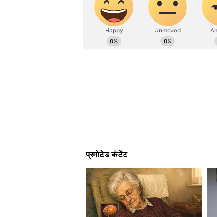
किया है। मास कम्युनिकेशन में पीजी डिप्लोम
लाइफ, पंजाब केसरी जैसी बङी संस्थानों म
ये भी पढ़ें-
दूल्हा-दुल्हन की जासूसी कर रही हैं ये 
दिल्ली विधानसभा चुनाव: केजरीवाल को