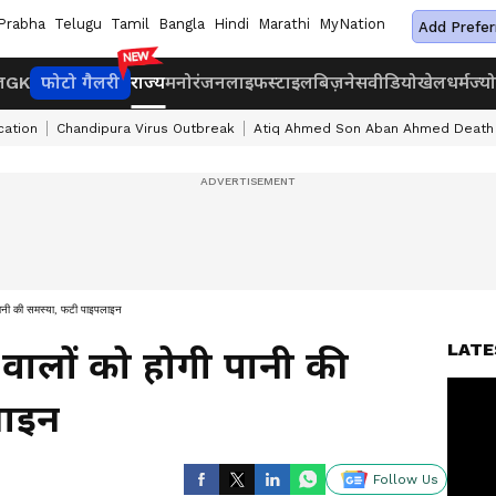
Prabha
Telugu
Tamil
Bangla
Hindi
Marathi
MyNation
Add Prefer
ज
GK
फोटो गैलरी
राज्य
मनोरंजन
लाइफस्टाइल
बिज़नेस
वीडियो
खेल
धर्म
ज्य
cation
Chandipura Virus Outbreak
Atiq Ahmed Son Aban Ahmed Death
 पानी की समस्या, फटी पाइपलाइन
LATE
 वालों को होगी पानी की
लाइन
Follow Us