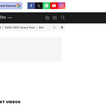
red Source
ोतिष
t
Delhi NCR Heavy Rain
Bengaluru Woman Skeleton Found
World La
ST VIDEOS