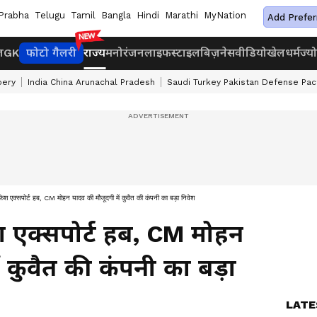
Prabha
Telugu
Tamil
Bangla
Hindi
Marathi
MyNation
Add Prefer
ज
GK
फोटो गैलरी
राज्य
मनोरंजन
लाइफस्टाइल
बिज़नेस
वीडियो
खेल
धर्म
ज्य
bery
India China Arunachal Pradesh
Saudi Turkey Pakistan Defense Pac
 फिश एक्सपोर्ट हब, CM मोहन यादव की मौजूदगी में कुवैत की कंपनी का बड़ा निवेश
िश एक्सपोर्ट हब, CM मोहन
 कुवैत की कंपनी का बड़ा
LATE