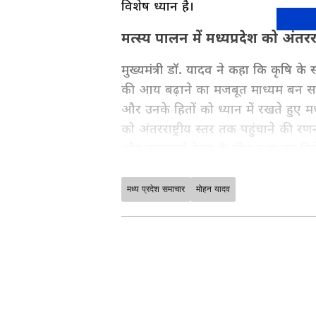
विशेष ध्यान है।
मत्स्य पालन में मध्यप्रदेश को अंतरर
मुख्यमंत्री डॉ. यादव ने कहा कि कृषि
की आय बढ़ाने का मजबूत माध्यम बन सकता 
और उनके हितों को ध्यान में रखते हुए मध्
को अंतरराष्ट्रीय स्तर तक पहुंचाने की र
और कामदार्स केयर के बीच हुआ यह निवेश
कल्याण के क्षेत्र में नए अवसर तैयार करे
मध्य प्रदेश समाचार
मोहन यादव
मध्य प्रदेश में सरकारी नीतियों, योजना
जानें। भोपाल, इंदौर, ग्वालियर सहित पूर
पढ़ें — सबसे भरोसेमंद राज्य समाचा
ABOUT THE AUTHOR
Asianet News
AN
Asianet News is a trusted name 