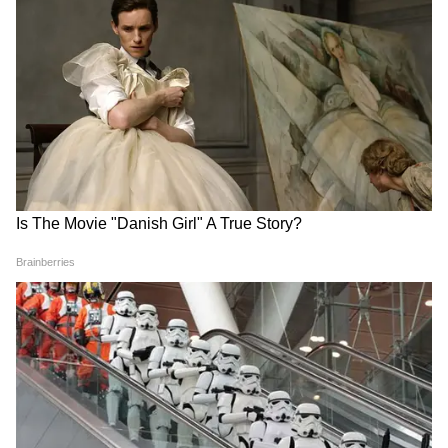
Balram Krishi Mahotsav:
MP News: BRICS संस्कृति
कवच योजना से किसानों को बड़ी
सम्मेलन भोपाल में खुला भारत की
राहत, नर्मदापुरम से CM मोहन यादव
विरासत का खजाना, जानिए अंदर
का बड़ा संदेश
क्या है
LATEST VIDEOS
Bombay High Court On E20: Nitin
Gadkari को बॉम्बे हाईकोर्ट से बड़ी राहत,
Meta, Google को दिया आदेश
रांची प्रोटेस्ट में अब अड़ गए छात्र, बजी तालियां