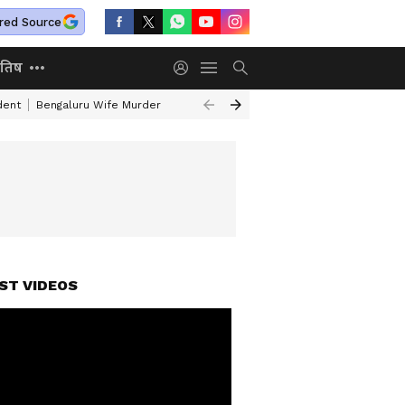
red Source
ोतिष
dent
Bengaluru Wife Murder
Mumbai Pune Expressway
Delhi Tech P
ST VIDEOS