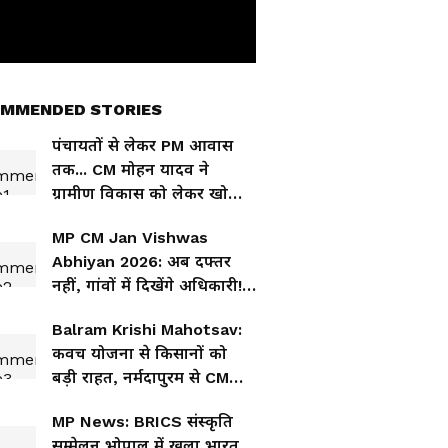
MMENDED STORIES
पंचायतों से लेकर PM आवास
तक... CM मोहन यादव ने
ग्रामीण विकास को लेकर खोला
बड़ा प्लान
MP CM Jan Vishwas
Abhiyan 2026: अब दफ्तर
नहीं, गांवों में दिखेंगे अधिकारी!
मुख्यमंत्री मोहन यादव का नया
Balram Krishi Mahotsav:
अभियान
कवच योजना से किसानों को
बड़ी राहत, नर्मदापुरम से CM
मोहन यादव का बड़ा संदेश
MP News: BRICS संस्कृति
सम्मेलन भोपाल में खुला भारत