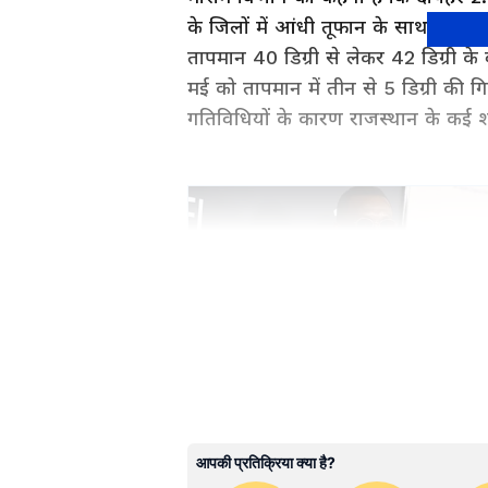
के जिलों में आंधी तूफान के साथ तेज
तापमान 40 डिग्री से लेकर 42 डिग्री 
मई को तापमान में तीन से 5 डिग्री की
गतिविधियों के कारण राजस्थान के कई शह
राजस्थान की राजनीति, बजट निर्णयों, 
खबरें पढ़ें। जयपुर से लेकर जोधपुर औ
के लिए
Rajasthan News in Hind
सिर्फ Asianet News Hindi पर।
इन शहरों में भीषण गर्मी की जताई संभ
ABOUT THE AUTHOR
Sanjay Chaturvedi
रविवार को दोपहर बाद जयपुर के अलावा ज