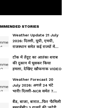
MMENDED STORIES
Weather Update 21 July
2026: दिल्ली, यूपी, एमपी,
राजस्थान समेत कई राज्यों में
गरजेंगे बादल, जानिए कहां-कहां
टोंक में तेंदुए का आतंक! शराब
भारी बारिश की चेतावनी
की दुकान में घुसकर किया
हमला, देखिए खौफनाक VIDEO
Weather Forecast 20
July 2026: अगले 24 घंटे
भारी! दिल्ली-NCR समेत 7
राज्यों में बारिश और तूफान का
बैंड, बाजा, बारात...फिर 'फैमिली
बड़ा अलर्ट
इमरजेंसी'! 3 राज्यों की 'लुटेरी