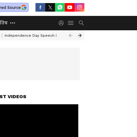
red Source
ोतिष
Independence Day Speech In Hindi
Mafia Atiq Ahmed Family
Kal Ka 
ST VIDEOS