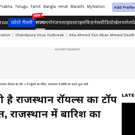
Prabha
Telugu
Tamil
Bangla
Hindi
Marathi
MyNation
Add Prefer
ज
GK
फोटो गैलरी
राज्य
मनोरंजन
लाइफस्टाइल
बिज़नेस
वीडियो
खेल
धर्म
ज्य
cation
Chandipura Virus Outbreak
Atiq Ahmed Son Aban Ahmed Death
्थान रॉयल्स का टॉप 4 में पहुंचने का गणित, राजस्थान में बारिश का अलर्ट हुआ जारी
LATE
 है राजस्थान रॉयल्स का टॉप
ित, राजस्थान में बारिश का