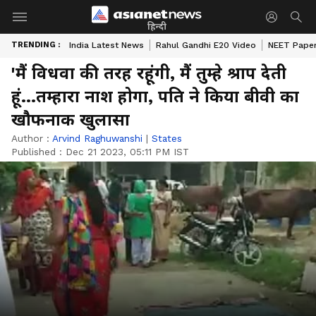
हिन्दी
TRENDING :
India Latest News
Rahul Gandhi E20 Video
NEET Paper
'मैं विधवा की तरह रहूंगी, मैं तुम्हे श्राप देती
हूं...तम्हारा नाश होगा, पति ने किया बीवी का
खौफनाक खुलासा
Author :
Arvind Raghuwanshi
|
States
Published :
Dec 21 2023, 05:11 PM IST