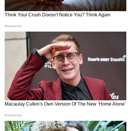
मौसम अपडेट 7 अगस्त 2026:
Weather Update 6 August
दिल्ली-NCR से महाराष्ट्र तक इन
2026: दिल्ली-NCR समेत 7 राज्यों
राज्यों में जमकर बरसेंगे बादल, IMD
में भारी बारिश-तूफान का अलर्ट,
का बारिश-तूफान अलर्ट
IMD की बड़ी चेतावनी
LATEST VIDEOS
Modi in IIT Delhi: '1 लाख करोड़..अंग्रेजी में
बोलूं', देश के युवाओं को Modi ने दिया बहुत बड़ा
टास्क
देर रात Rishabh Pant की इस शिकायत पर
CM Pushkar Dhami की पहली प्रतिक्रिया