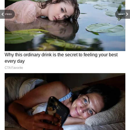
PREV
NEXT
RECOMMENDED STORIES
Weather Forecast 9 August
Weather Update 8 August
2026: दिल्ली-NCR समेत 7 राज्यों
2026: दिल्ली-NCR से राजस्थान
में बदलेगा मौसम, बारिश-आंधी और
तक बारिश-तूफान का असर, जानें
बिजली गिरने का अलर्ट
आपके शहर का हाल