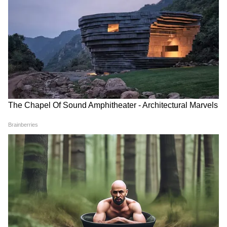
14 बड़े पुल
165 छोटे पुल
7 रेलवे ओवरब्रिज
32 फ्लाईओवर
453 अंडरपास
795 बॉक्स कलवर्ट
बेहतर कनेक्टिविटी के लिए 21 इंटरचेंज तैयार किए गए हैं,
जिससे यातायात पूरी तरह निर्बाध रहेगा।
स्मार्ट कैमरे और सुरक्षा सुविधाओं से लैस होगा गंगा
एक्सप्रेसवे