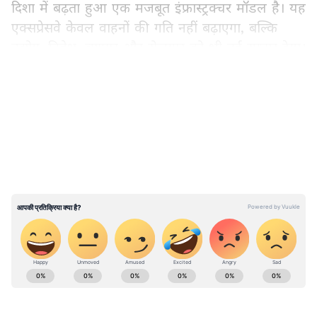
दिशा में बढ़ता हुआ एक मजबूत इंफ्रास्ट्रक्चर मॉडल है। यह
एक्सप्रेसवे केवल वाहनों की गति नहीं बढ़ाएगा, बल्कि
उद्योग, निवेश, व्यापार और रोजगार को भी नई रफ्तार देगा।
LATEST VIDEOS
गंगा एक्सप्रेसवे: पूर्वी और पश्चिमी यूपी को जोड़ने वाला मेगा
विकास प्रोजेक्ट
594 किलोमीटर लंबा गंगा एक्सप्रेसवे मेरठ से प्रयागराज
तक बनाया जा रहा एक ग्रीनफील्ड और एक्सेस-कंट्रोल्ड
हाईवे है। यह परियोजना मेरठ, हापुड़, बुलंदशहर, अमरोहा,
संभल, बदायूं, शाहजहांपुर, हरदोई, उन्नाव, रायबरेली,
प्रतापगढ़ और प्रयागराज सहित 12 जिलों को जोड़ती है।
ABOUT THE AUTHOR
Asianet News
AN
Asianet News is a trusted name in Indian journalism,