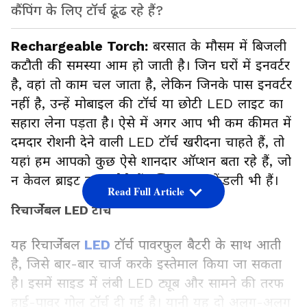
कैंपिंग के लिए टॉर्च ढूंढ रहे हैं?
Rechargeable Torch:
बरसात के मौसम में बिजली
कटौती की समस्या आम हो जाती है। जिन घरों में इनवर्टर
है, वहां तो काम चल जाता है, लेकिन जिनके पास इनवर्टर
नहीं है, उन्हें मोबाइल की टॉर्च या छोटी LED लाइट का
सहारा लेना पड़ता है। ऐसे में अगर आप भी कम कीमत में
दमदार रोशनी देने वाली LED टॉर्च खरीदना चाहते हैं, तो
यहां हम आपको कुछ ऐसे शानदार ऑप्शन बता रहे हैं, जो
न केवल ब्राइट लाइट देते हैं बल्कि बजट-फ्रेंडली भी हैं।
Read Full Article
रिचार्जेबल LED टॉर्च
यह रिचार्जेबल
LED
टॉर्च पावरफुल बैटरी के साथ आती
है, जिसे बार-बार चार्ज करके इस्तेमाल किया जा सकता
है। इसमें साइड में लंबी LED ट्यूब और सामने की तरफ
हाई-पावर गोल टॉर्च दी गई है। यानी यह दो अलग-अलग