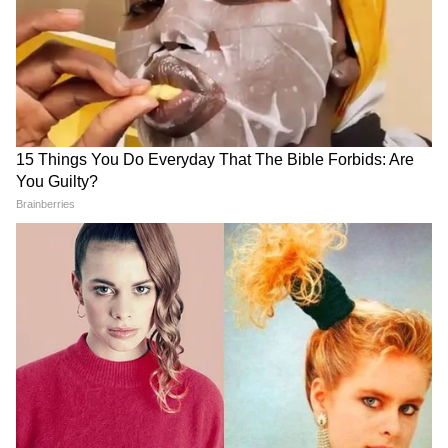
LATEST VIDEOS
Modi in IIT Delhi: '1 लाख करोड़..अंग्रेजी में
बोलूं', देश के युवाओं को Modi ने दिया बहुत बड़ा
टास्क
देर रात Rishabh Pant की इस शिकायत पर
CM Pushkar Dhami की पहली प्रतिक्रिया