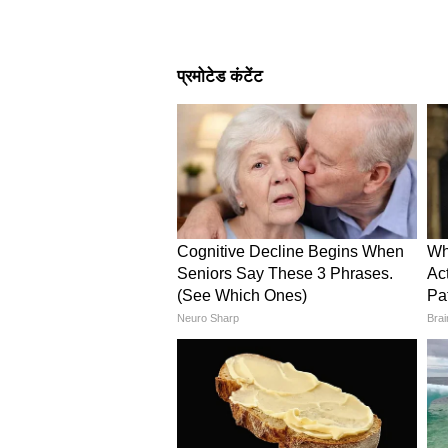
Image Credit :
Amazon.com
Fastrack Watch For Women
फास्टट्रैक टीज सीरीज की ये बहुत ही कूल
ब्लैक मिनिमल कलर में आती है, फॉर्मल
इसमें केस और स्ट्रैप दोनों की हाई क्वा