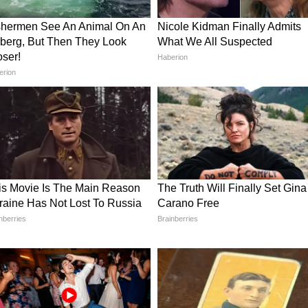
में खरीद सकती हैं।
का खतरा कम करते हैं
 भी पहन सकता है
 और टिकाऊपन
र ऑफर, 5K में खरीदें धांसू डिजाइन सिर्फ Flipkart