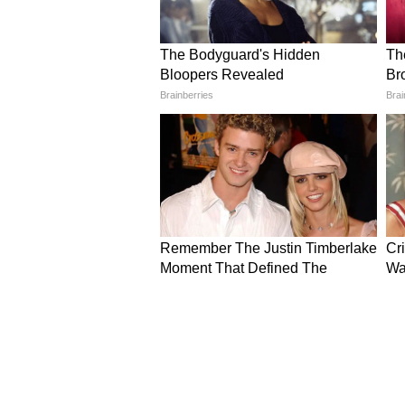
Image Credit :
Amazon.com
Office watches for ladies
Carlington ब्रांड की यह वॉच बहुत ही प
वाइब देती है। इसके डायल के चारों ओर 
दोनों ही हाई क्वालिटी स्टील से बने हैं।
लुक पसंद हैं वो इसे ऑप्शन बना सकते
डिस्काउंट संग 999रु में खरीद सकती हैं।