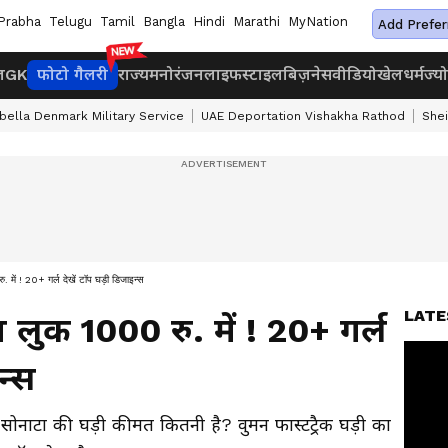
Prabha
Telugu
Tamil
Bangla
Hindi
Marathi
MyNation
Add Prefer
ज
GK
फोटो गैलरी
राज्य
मनोरंजन
लाइफस्टाइल
बिज़नेस
वीडियो
खेल
धर्म
ज्य
abella Denmark Military Service
UAE Deportation Vishakha Rathod
She
 ! 20+ गर्ल देखें टॉप घड़ी डिजाइन्स
LATE
ुक 1000 रु. में ! 20+ गर्ल
न्स
टा की घड़ी कीमत कितनी है? वुमन फास्टट्रैक घड़ी का