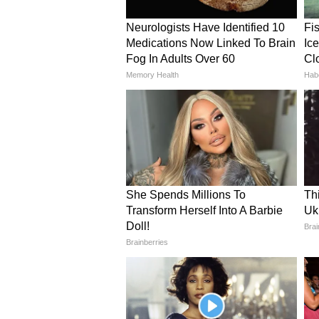
होते हैं। आप इसे अमेजन से मात्र ₹895 
क्यों खरीदें ?
प्लास्टिक-PU मटेरियल स्क्रैच-टूटने 
यह यूनिसेक्स डिजाइन है, जिसे कोई
1000रु. में ब्राडेंड. वाटर रेसिस्टेंट
ये भी पढ़ें-
Men’s Automatic Watch प
पर
4
4