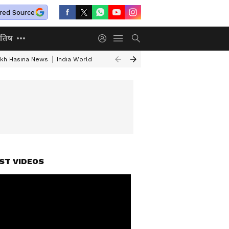
red Source
ोतिष
ikh Hasina News
India World News Today
Jharkhand Student Protest
ST VIDEOS