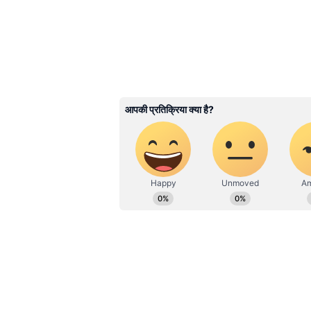
फैशनेबल और भरोसेपंद घड़ी चाहती हैं।
सकता है।
ये भी पढ़ें-
हाथों की खूबसूरती में लगें
3
4