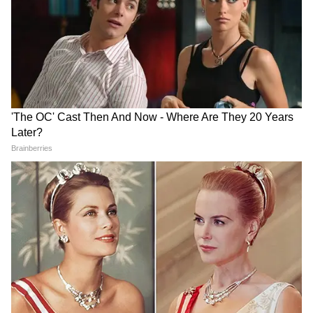
LATEST VIDEOS
Atiq Ahmed के बेटे की मौत पर घर पहुंचे
Akhilesh Yadav के विधायक, जमकर हो रही
फजीहत!
समुद्र की तरह क्यों हिल रहा था मोरबी के कुएं का
पानी? खुल गया सबसे बड़ा राज