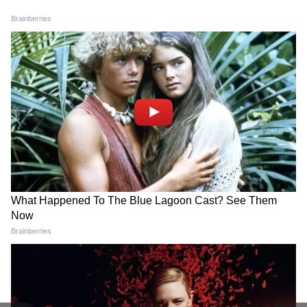
अंतरराष्ट्रीय राजनीति, ग्लोबल इकोनॉमी, सुरक्षा मुद्दों, टेक
प्रगति और विश्व घटनाओं की गहराई से कवरेज पढ़ें। वैश्विक
संबंधों, अंतरराष्ट्रीय बाजार और बड़ी अंतरराष्ट्रीय बैठकों की
ताज़ा रिपोर्ट्स के लिए
World News in Hindi
सेक्शन
देखें — दुनिया की हर बड़ी खबर, सबसे पहले और सही
तरीके से, सिर्फ Asianet News Hindi पर।
उन्होंने आगे कहा, "हम अपने संबंधों और सहयोग को और
मजबूत करना चाहेंगे ताकि दोनों देश आर्थिक विकास
हासिल कर सकें। मुझे लगता है कि भारत सरकार ने
'विकसित भारत' को राष्ट्रीय लक्ष्य के रूप में निर्धारित किया
है, जबकि जापानी सरकार ने जापानी अर्थव्यवस्था को एक
मजबूत अर्थव्यवस्था बनाने का लक्ष्य निर्धारित किया है।
इसलिए दोनों देशों में आर्थिक विकास को साकार करने के
लिए, हम सार्वजनिक और निजी दोनों स्तरों पर, विशेष रूप