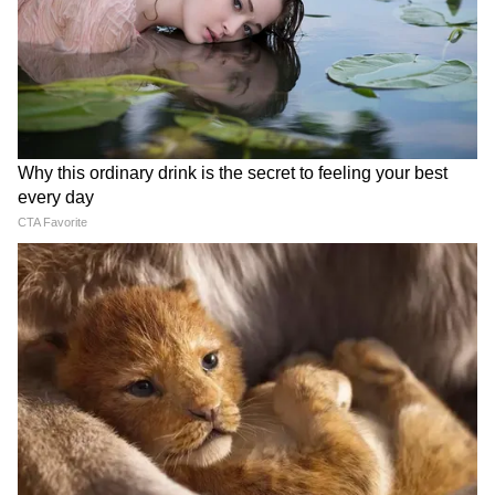
जापान ने आज जापान-भारत संयुक्त आर्थिक मंच पर
भारत के साथ 129 समझौता ज्ञापनों (एमओयू) की घोषणा
की। प्रधानमंत्री नरेंद्र मोदी ने कहा कि भारत और जापान ने
"भविष्य और असीम" साझेदारी के लिए आर्थिक सुरक्षा,
आर्टिफिशियल इंटेलिजेंस, रक्षा और स्वास्थ्य क्षेत्रों पर
समझौतों पर हस्ताक्षर किए। (एएनआई)
(Except for the headline, this story has
not been edited by Asianetnews Editorial
staff and is published from a syndicated
feed.)