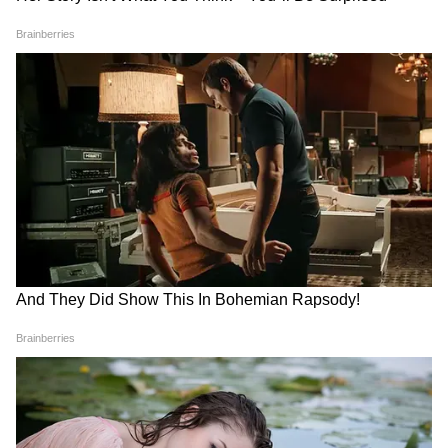
तीन दस्तावेजों को अपनाया। एक जापान-भारत संयुक्त
वक्तव्य है। दूसरा आर्थिक सुरक्षा पर संयुक्त घोषणा है।
तीसरा एआई के क्षेत्र में सहयोग पर संयुक्त घोषणा है।
और उन्होंने सहयोग दस्तावेज के कई क्षेत्रों को भी अपनाया
है। इसलिए उसके आधार पर, हम अपने संबंधों के और
विकास के लिए मिलकर काम करते हैं।"
प्रधानमंत्री मोदी के निमंत्रण पर जापानी पीएम ताकाइची
की तीन दिवसीय भारत यात्रा के दौरान, दोनों देशों ने
आर्टिफिशियल इंटेलिजेंस में अपने सहयोग का काफी
विस्तार किया, और पूरे प्रौद्योगिकी स्टैक में "एक सुरक्षित,
संरक्षित, भरोसेमंद, समावेशी, मानव-केंद्रित, टिकाऊ,
जवाबदेह और नवाचार-उन्मुख एआई इकोसिस्टम" को
संयुक्त रूप से विकसित करने पर सहमत हुए।