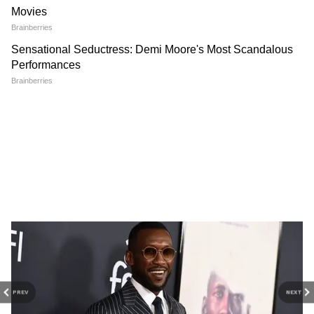
अंतरराष्ट्रीय राजनीति, ग्लोबल इकोनॉमी, सुरक्षा मुद्दों, टेक
प्रगति और विश्व घटनाओं की गहराई से कवरेज पढ़ें। वैश्विक
संबंधों, अंतरराष्ट्रीय बाजार और बड़ी अंतरराष्ट्रीय बैठकों की
ताज़ा रिपोर्ट्स के लिए
World News in Hindi
सेक्शन
देखें — दुनिया की हर बड़ी खबर, सबसे पहले और सही
तरीके से, सिर्फ Asianet News Hindi पर।
View post on Instagram
PREV
NEXT