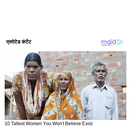
मॉस कम्युनिकेशन में मास्टर डिग्री हासिल की है। पॉलिटिकल न्यूज,
फ्यूल रेट
नेशनल न्यूज, बिजनेस-टेक और ऑटो, क्राइम और फीचर स्टोरीज में खास
व्यापार समाचार
यूटिलिटी न्यूज
इंट्रेस्ट है। अलग-अलग मीडिया इंस्टीट्यूशन और कई पब्लिक रिपोर्ट्स बनाने
का अनुभव।
Follow Us
Related Articles
Petrol Expiry Date: क्या दूध, ब्रेड और दवाइयों की तरह
पेट्रोल भी हो जाता है खराब? जानें कितने दिन में
Petrol vs EV Calculator: रोज 30 KM चलने वालों के
DOWNLOAD APP
लिए कौन बेस्ट है? देखें कैलकुलेशन