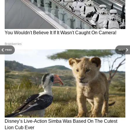
जावेद जाफरी जैसे कलाकार दिखाई देंगे। फिल्म में संजीदा
शेख, ईशा गुप्ता, अंजलि आनंद, उपेन्द्र लिमये और रवि
किशन जैसे कलाकारों ने भी काम किया है।
PREV
NEXT
रणवीर सिंह ने 16 साल में खड़ा
विक्रांत मैसी की 'मुसाफिर कैफे' का
किया करोड़ों का एम्पायर, फीस से
ट्रेलर रिलीज, दिखी उलझी हुई लव
लेकर लग्जरी घरों-कारों तक सब
स्टोरी की झलक
जानिए