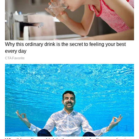
Modi in IIT Delhi: '1 लाख करोड़..अंग्रेजी में
बोलूं', देश के युवाओं को Modi ने दिया बहुत बड़ा
टास्क
देर रात Rishabh Pant की इस शिकायत पर
CM Pushkar Dhami की पहली प्रतिक्रिया