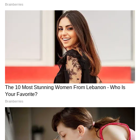
Sayoneee New TV Show:
The Kapil Sharma Show:
रश्मि देसाई कर रहीं कमबैक, इस
कपिल शर्मा शो की खुली पोल, 70%
एक्टर संग बनेगी फ्रेश टीवी जोड़ी,
स्क्रिप्टेड होने का दावा
जानें शो की स्टारकास्ट डिटेल
LATEST VIDEOS