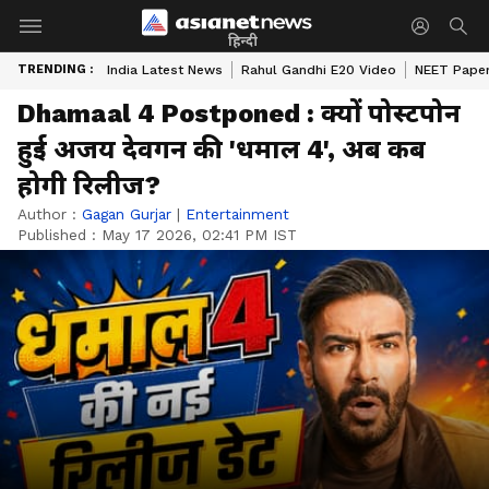
हिन्दी
TRENDING :
India Latest News
Rahul Gandhi E20 Video
NEET Paper
Dhamaal 4 Postponed : क्यों पोस्टपोन
हुई अजय देवगन की 'धमाल 4', अब कब
होगी रिलीज?
Author :
Gagan Gurjar
|
Entertainment
Published :
May 17 2026, 02:41 PM IST