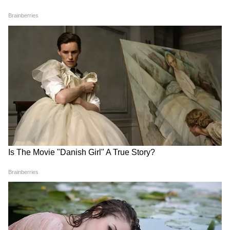
Image Credit :
Instagram
'फिल्म इंडस्ट्री में सबसे ज्यादा चैलेंज मिले'
कृति सेनन ने कहा कि उन्होंने मॉडलिंग, इंजीनियरिंग
कॉलेज और फिल्म इंडस्ट्री तीनों का अनुभव लिया है,
लेकिन सबसे ज्यादा चुनौतियां उन्हें बॉलीवुड में मिलीं।
उन्होंने बताया कि जब उन्होंने करियर की शुरुआत की थी,
तब महिलाओं के लिए अच्छे किरदार बहुत कम लिखे जाते
थे। उनके मुताबिक उस दौर में ज्यादातर फिल्में मेल हीरो
के इर्द-गिर्द घूमती थीं और फीमेल कैरेक्टर केवल लव
इंटरेस्ट तक लिमट रह जाती थीं। हालांकि अब सिचुएशन
पहले से बेहतर हुई है और विमेन के लिए दमदार रोल
लिखे जा रहे हैं, लेकिन जेंडर बायस पूरी तरह खत्म नहीं
हुआ है।