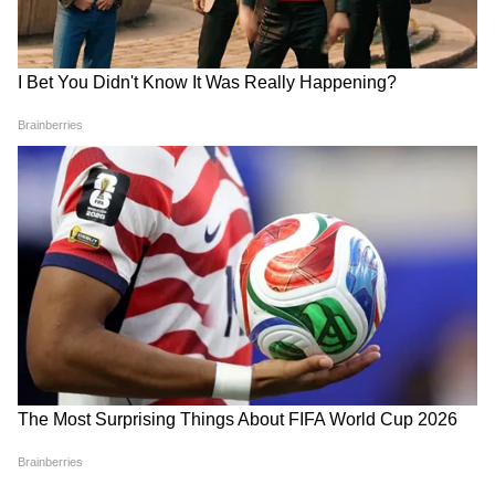
का बड़ा दांव, पर्दे पर श्रीलीला संग दिखेगी नई जोड़ी!
6
6
Image Credit :
Kriti Sanon Instagram
वर्कफ्रंट
कृति सेनन हाल ही में रिलीज हुई 'Cocktail 2' में नजर
आई थीं। इस रोमांटिक कॉमेडी फिल्म का निर्देशन होमी
अदजानिया ने किया था। फिल्म में उनके साथ शाहिद कपूर
और रश्मिका मंदाना भी अहम भूमिकाओं में थे। फिल्म ने
दुनियाभर में लगभग 137 करोड़ रुपये का बॉक्स ऑफिस