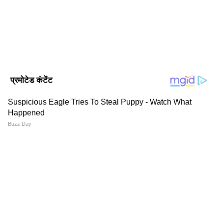
हैं। यहां पर डिप्टी न्यूज एडिटर के तौर पर एंटरटेनमेंट टीम को लीड कर रहे
हैं। उन्होंने इलेक्ट्रॉनिक मीडिया में M.Sc और मीडिया स्टडीज में M.Phil
गौरव खन्ना
किया है। मनोरंजन जगत से जुड़े मुद्दों और समसामयिक विषयों पर लिखने
टीवी समाचार
मनोरंजन समाचार
हिंदी में मनोरंजन समाचार
में रुचि। उनसे gagan.gurjar@asianetnews.in संपर्क किया जा
Published :
Jul 09 2026, 08:12 AM IST
सकता है।
Follow Us
गौरव को देखकर आकांक्षा चमोला का क्या रिएक्शन था?
अपनी सेल के बाहर खड़ी आकांक्षा चमोला उत्सुकता से