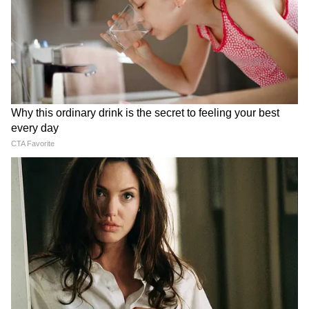
बल्लेबाज और गेंदबाज
सबसे ज्यादा पूछे जाने वाले सवाल
भारत ने कितनी बार महिला विश्व कप जीता है?
ICC Women World Cup 2025 में हरमनप्रीत कौर
की कप्तानी में भारतीय महिला क्रिकेट टीम ने पहली बार
साउथ अफ्रीका को हराकर ट्रॉफी देश के नाम की।
महिला विश्व कप किस देश ने सबसे ज्यादा जीता?
Women World Cup का इतिहास देखा जाए, अभी
तक ऑस्ट्रेलिया सबसे सफल टीम बनकर उभरी है।
जिन्होंने, 1978, 1982, 1988, 1997, 2025, 2013
और 2023 में खिताब जीता था।