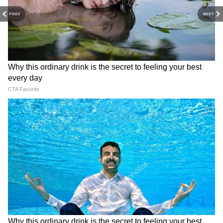
PREV
NEXT
RECOMMENDED STORIES
ये भी पढ़ें-
फिटनेस सीक्रेट रिवील! कप्तान हरमनप्रीत
कौर की डाइट में सबसे खास है ये सफेद चीज
महिला क्रिकेट टीम में सबसे बड़ा फूडी कौन ?
सड़ा मीट, फंगस वाली सब्ज़ियां और
Refrigerator Food Safety:
एक्सपायर्ड दूध! बेंगलुरु के 5-स्टार
बारिश के बाद सबसे पहले चेक करें
होटलों का चौंकाने वाला सच
फ्रिज! ये 10 चीजें मिलीं तो तुरंत करें
बाहर
View post on Instagram