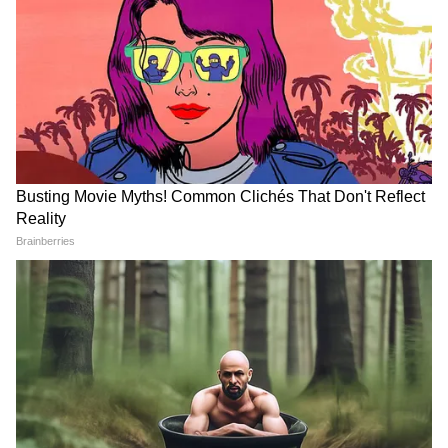
लड़का किचन में एक स्टील के बर्तन में सांभर बनाने की
सारी सामग्री डालता है और फिर उसे उबालने के लिए पानी
में वॉटर हीटर डाल देता है। यह आइडिया काम कर जाता
है और वॉटर हीटर से सांभर उबलने लगता है।
वीडियो को 'गैस गॉन, हीट रॉड ऑन' (Gas gone,
heat rod on) कैप्शन के साथ पोस्ट किया गया है। इस
DOWNLOAD APP
वायरल वीडियो पर नेटिजन्स ने कई मजेदार कमेंट्स किए
हैं। एक यूजर ने पूछा, 'यह ग्रेवी खाने के लिए है या इससे
RECOMMENDED STORIES
नहाना है?' एक दूसरे यूजर ने लिखा, 'भाई ने 100%
दिमाग का इस्तेमाल किया है।' एक और ने कमेंट किया,
'मुझे यह ट्राई करना है। नई टेक्नोलॉजी है।' कुछ लोगों ने
मजाक में लिखा, 'हाथ डालकर टेस्ट चेक करो कैसा है'
(ऐसा करने पर करंट लगने से कहानी खत्म होनी गारंटी
है)। वहीं एक यूजर ने चेतावनी देते हुए लिखा, 'इमर्शन रॉड