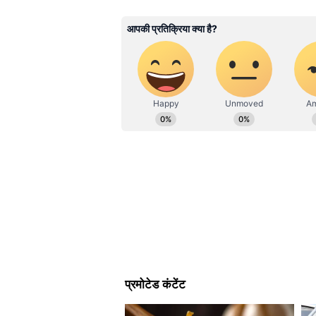
न्यूज़ डीएनए, और भारत समाचार जैसे प्रतिष
थोड़ा बैंगनी पत्तागोभी
विशेषज्ञता है। शैक्षणिक रूप से उन्होंने प
उनके प्रोफेशनल अप्रोच को मजबूत बनाता ह
1 गाजर कद्दूकस की हुई
1 प्याज बारीक कटा हुआ
1-2 चम्मच अदरक-लहसुन कटा हुआ
1 टेबलस्पून शेजवान सॉस
1 टेबलस्पून सोया सॉस
नमक स्वाद अनुसार
काली मिर्च पाउडर
बाकी सामग्री
कद्दूकस किया हुआ पनीर
हरा प्याज