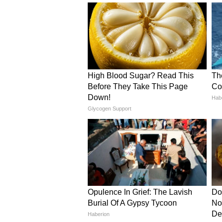
वायरल मोमो बनाने की आसान वि
सबसे पहले सभी सब्जियों को अच्छी 
उसमें थोड़ा तेल डालें। तेल गर्म हो
मिर्च, पत्तागोभी, बैंगनी पत्तागोभी, ग
सब्जियों को तेज आंच पर 2-3 मिनट त
शेजवान सॉस, सोया सॉस, नमक और काल
मिश्रण को थोड़ा ठंडा होने दें।
जब मिश्रण ठंडा हो जाए, तब इसमें क