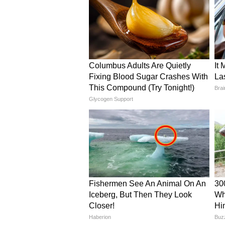
सूखा मैदा
पानी
और पढे़ं-
Vegetable Momos Recipe:
Vi