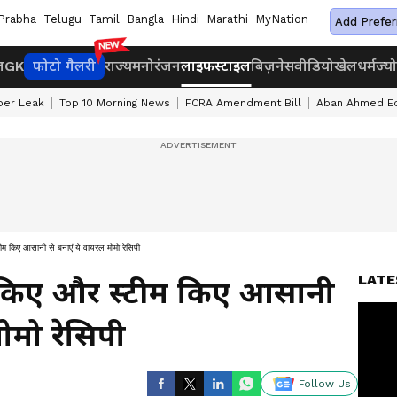
Prabha
Telugu
Tamil
Bangla
Hindi
Marathi
MyNation
Add Prefer
ज
GK
फोटो गैलरी
राज्य
मनोरंजन
लाइफस्टाइल
बिज़नेस
वीडियो
खेल
धर्म
ज्य
per Leak
Top 10 Morning News
FCRA Amendment Bill
Aban Ahmed Edu
टीम किए आसानी से बनाएं ये वायरल मोमो रेसिपी
LATE
ैप किए और स्टीम किए आसानी
ोमो रेसिपी
Follow Us