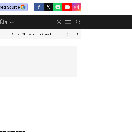
red Source
ोतिष
ndi
Dubai Showroom Gas Blast
Old Age Home
Sonam Wangchuk