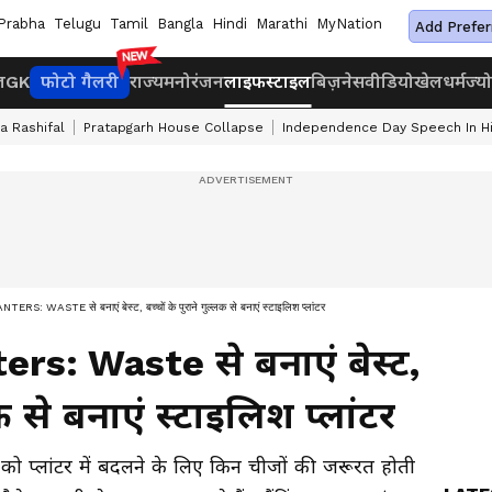
Prabha
Telugu
Tamil
Bangla
Hindi
Marathi
MyNation
Add Prefer
ज
GK
फोटो गैलरी
राज्य
मनोरंजन
लाइफस्टाइल
बिज़नेस
वीडियो
खेल
धर्म
ज्य
a Rashifal
Pratapgarh House Collapse
Independence Day Speech In Hi
: WASTE से बनाएं बेस्ट, बच्चों के पुराने गुल्लक से बनाएं स्टाइलिश प्लांटर
rs: Waste से बनाएं बेस्ट,
लक से बनाएं स्टाइलिश प्लांटर
ो प्लांटर में बदलने के लिए किन चीजों की जरूरत होती