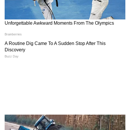
बहुत ठंडे पानी का यूज मत करें
कई दिनों तक एक ही पानी में न रखें
सही और नरम अदरक यूज न करें
मिट्टी और गमले में अदरक कब लगाएं ?
पानी मेंन जड़े जब 2-3 इंच लंबी हो जाए तो और इनमें
हरे अंकुर दिखने लगे तो आप इसे मिट्टी या गमले में लगा
सकते हैं। इसके बाद नियमित पानी और हल्की धूप मिलने
पर अदरक तेजी से ग्रो करती है।
ये भी पढ़ें-
Rubber Slippers Makeover: रंग छोड़
चुकी रबर चप्पल लगेगी ब्रांडेड, 5 DIY आइडियाज
6
6