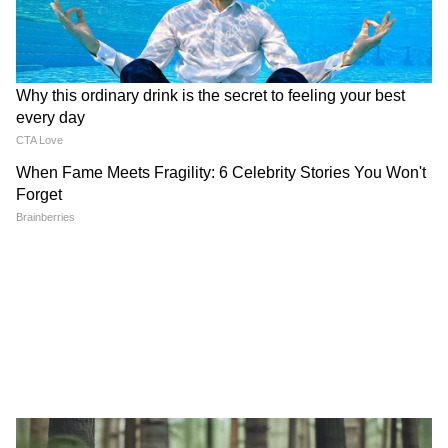
Image Credit :
Pinterest
पानी में अदरक उगाने का आसान तरीका
अदरक को 1-2 इंच के टुकड़ों में काट लें
हर टुकड़े में कम से कम 3-4 अंकुर होने चाहिए
कटे हुए टुकड़ों को 2-3 दिन सूखने के लिए रख दें
ऐसा करने से अदरक के पूरी पतली परत तैयार हो जाती
है
अब टूथपिक की मदद से इसे पानी के जार में शिफ्ट करें
इस दौरान ध्यान रहे केवल निचला हिस्सा पानी में होना
चाहिए
जार को ऐसी जगह रखें जहां रोशनी तो आए लेकिन तेज
धूप न पड़े
हर 2-3 दिन में जार का पानी बदलते रहे
कुछ ही दिनों में 1-3 हफ्तों में सफेद जड़ें अंकुर होकर