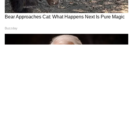
गीले टिश्यू पेपर अंकुरित करें-
अगर आप पहले अंकुर
निकालना चाहते हैं तो अदरक को हल्के गीले टिश्यू पेपर में
लपेटकर किसी डिब्बे में रख दें। 15 दिनों में अंकुर निकलने
लगेंगे। इसके बाद आप इसे गमले में लगा दें।
नारियल की भूसी-
नारियल की भूसी काफी हल्की और
हवादार होता है। यह जड़ों को सड़ने से बचाती है और नमी
भी बनाए रखती है।
LECA क्ले बॉल्स-
अगर आप बिना मिट्टी के पौधे उगाना
पसंद करते हैं तो ये सबसे अच्छा तरीका है। अदरक उगाने
के लिए LECA क्ले बॉल्स का इस्तेमाल कर सकते हैं।
इनमें अदरक को इस तरह रखें कि नीचे की ओर हल्की
नमी रहे और ऊपरी हिस्सा हवा में रहे। इससे जड़े आसानी
से बढ़ती है।
LATEST VIDEOS