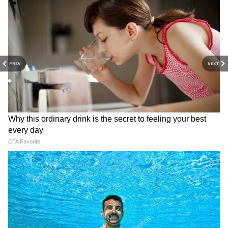
Image Credit :
Pinterest
सही अदरक का चुनाव
अदरक उगाने की सबसे बड़ी तकनीक उसका राइजोम चेक
करना है। दरअसल, इस सब्जी में जड़ नहीं होती बल्कि
PREV
NEXT
राइजोम होता है। ऐसे में हमेशा, अदरक ऐसी चुनें जो
ताजी, भारी और सख्त हो और छोटे-छोटे उभरे हुए अंकुर
के साथ होती है। यही अंकुरण नए पौधों को जन्म देते हैं।
यदि विकल्प हो तो आप ऑर्गेनिक अदरक का इस्तेमाल भी
कर सकते हैं।
4
6