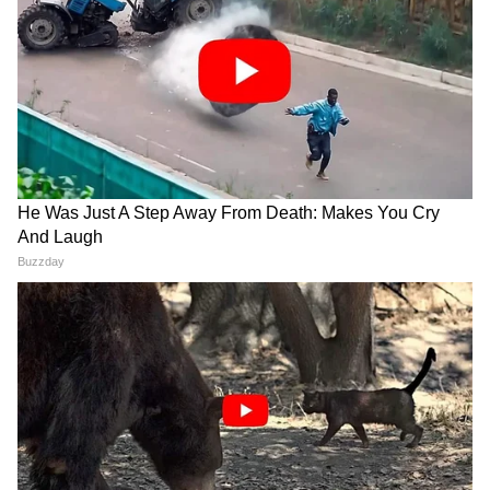
Image Credit :
Pinterest
पानी के अलावा अदरक उगाने के तरीके
गमले की मिट्टी में
- यह सबसे आसान तरीका है। जल
निकासी वाली मिट्टी में अदरक का टुकड़ा 2-3 इंच गहराई
में लगाएं। मिट्टी हमेशा नम रखें। गमले को ऐसी जगह रखें
जहां तेज धूप की बजाय छनकर रोशनी आए।
कोकोपीट में उगाए-
कोकोपीट नमी को लंबे समय तक
बनाए रखता है। जिससे अदरक जल्दी अंकुरित होती है।
इसमें पानी भरने की समस्या कम होती है और जड़े नहीं
सड़ती है।