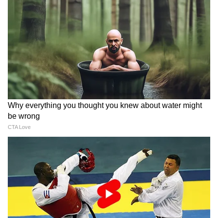
निकलने लगेंगी
ये भी पढ़ें-
Hydration Drink: महंगे सीरम नहीं, 30
रु. किलो सब्जी से पाएं नेचुरल हाइड्रेशन
5
6
Image Credit :
Pinterest
अदरक उगाते समय न करें ये गलती
पूरी अदरक को पानी में न मत डुबोएं
क्लोरीन वाले पानी का इस्तेमाल भूलकर भी मत करें